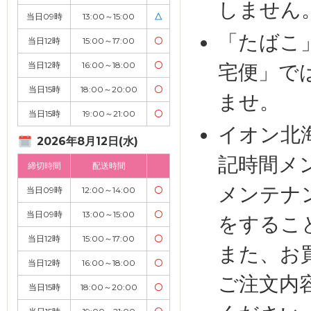
しません
当日09時
13:00～15:00
△
「たばこ
当日12時
15:00～17:00
〇
当日12時
16:00～18:00
〇
宅便」で
当日15時
18:00～20:00
〇
ませ。
当日15時
19:00～21:00
〇
イオン北
2026年8月12日(水)
記時間メ
締切時間
配送時間
メンテナ
当日09時
12:00～14:00
〇
当日09時
13:00～15:00
〇
をするこ
当日12時
15:00～17:00
〇
また、お
当日12時
16:00～18:00
〇
ご注文内
当日15時
18:00～20:00
〇