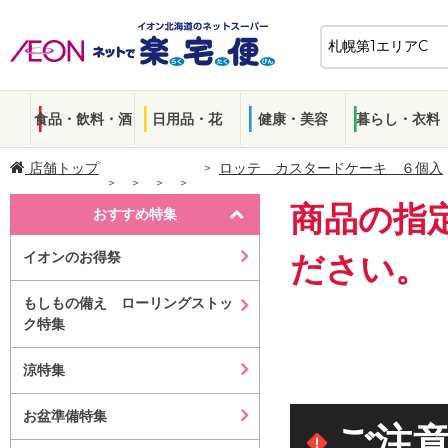
食品・飲料・酒
日用品・花
健康・美容
暮らし・衣料
店舗トップ
ロッテ カスタードケーキ ６個入
商品の指
おすすめ特集
イオンのお得祭
ださい。
もしもの備え ローリングストッ
ク特集
涼特集
お盆準備特集
ご注