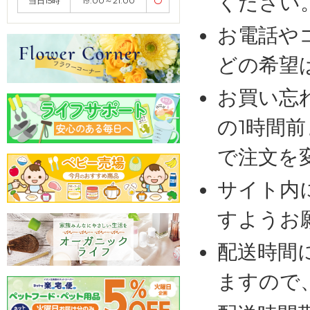
ください
当日15時
19:00～21:00
〇
お電話や
どの希望
お買い忘
の1時間
で注文を
サイト内
すようお
配送時間
ますので