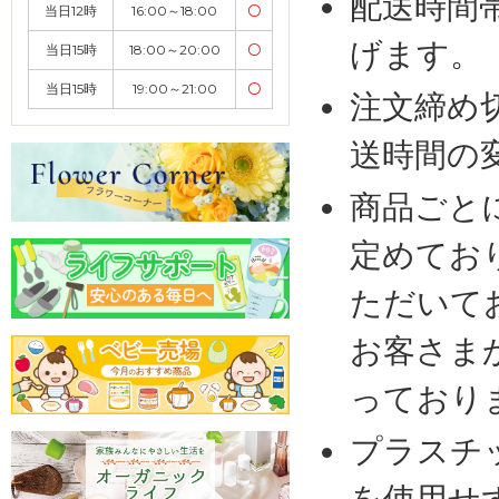
配送時間
当日12時
16:00～18:00
〇
げます。
当日15時
18:00～20:00
〇
当日15時
19:00～21:00
〇
注文締め
送時間の
商品ごと
定めてお
ただいて
お客さま
っており
プラスチ
を使用せ