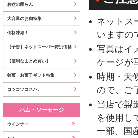
お盆の団らん
大容量のお肉特集
ネットス
いますの
価格凍結！
写真はイ
【予告】ネットスーパー特別価格
ケージが
【便利なまとめ買い】
時期・天
銘菓・お菓子ギフト特集
ので、ご
コツコツコスパ。
当店で製
ハム・ソーセージ
を使用し
ウインナー
一部、国