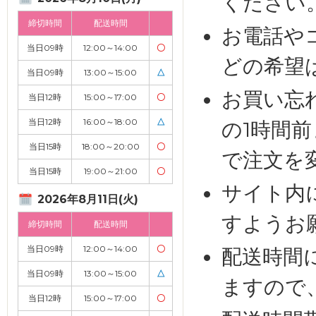
ください
締切時間
配送時間
お電話や
当日09時
12:00～14:00
〇
どの希望
当日09時
13:00～15:00
△
お買い忘
当日12時
15:00～17:00
〇
当日12時
16:00～18:00
△
の1時間
当日15時
18:00～20:00
〇
で注文を
当日15時
19:00～21:00
〇
サイト内
2026年8月11日(火)
すようお
締切時間
配送時間
当日09時
12:00～14:00
〇
配送時間
当日09時
13:00～15:00
△
ますので
当日12時
15:00～17:00
〇