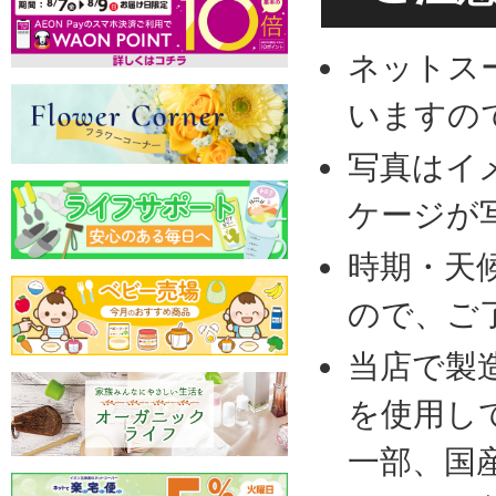
ネットス
いますの
写真はイ
ケージが
時期・天
ので、ご
当店で製
を使用し
一部、国