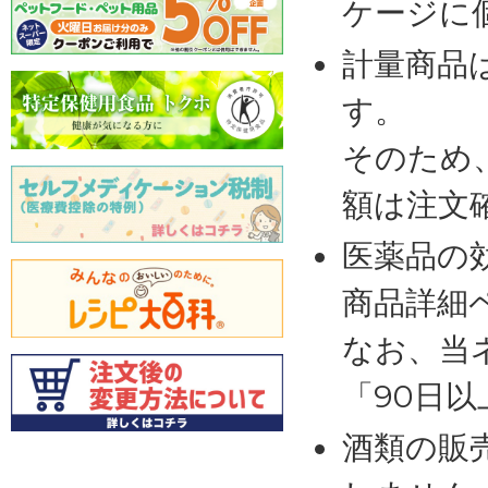
ケージに
計量商品
す。
そのため
額は注文
医薬品の
商品詳細
なお、当
「90日
酒類の販