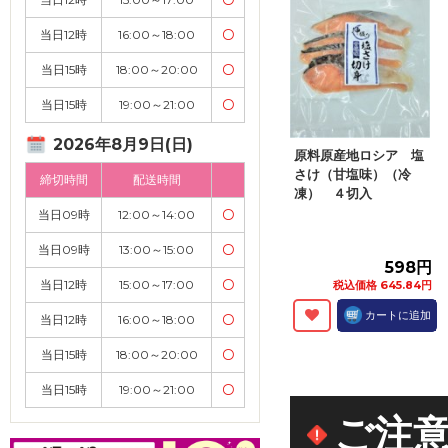
当日12時
16:00～18:00
〇
当日15時
18:00～20:00
〇
当日15時
19:00～21:00
〇
2026年8月9日(日)
原料原産地ロシア 塩
さけ（甘塩味）（冷
締切時間
配送時間
凍） ４切入
当日09時
12:00～14:00
〇
当日09時
13:00～15:00
〇
598円
当日12時
15:00～17:00
〇
税込価格 645.84円
カートに追加
当日12時
16:00～18:00
〇
当日15時
18:00～20:00
〇
当日15時
19:00～21:00
〇
ご注