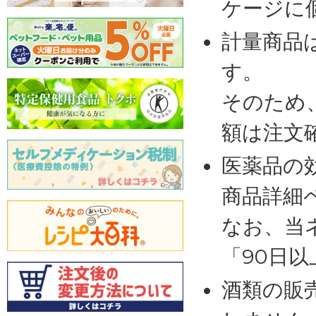
ケージに
計量商品
す。
そのため
額は注文
医薬品の
商品詳細
なお、当
「90日
酒類の販