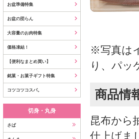
お盆準備特集
お盆の団らん
大容量のお肉特集
※写真は
価格凍結！
【便利なまとめ買い】
り、パッ
銘菓・お菓子ギフト特集
コツコツコスパ。
商品情
切身・丸身
昆布から
さば
仕上げま