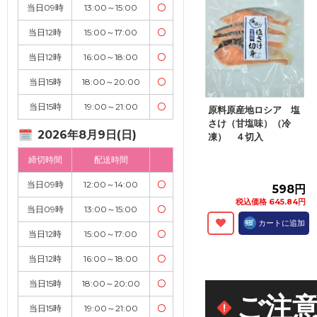
当日09時
13:00～15:00
〇
当日12時
15:00～17:00
〇
当日12時
16:00～18:00
〇
当日15時
18:00～20:00
〇
当日15時
19:00～21:00
〇
原料原産地ロシア 塩
さけ（甘塩味）（冷
2026年8月9日(日)
凍） ４切入
締切時間
配送時間
当日09時
12:00～14:00
〇
598円
税込価格 645.84円
当日09時
13:00～15:00
〇
カートに追加
当日12時
15:00～17:00
〇
当日12時
16:00～18:00
〇
当日15時
18:00～20:00
〇
ご注
当日15時
19:00～21:00
〇