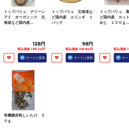
トップバリュ グリーン
トップバリュ 北海道な
トップバリュ 
アイ オーガニック 北
ど国内産 エリンギ １
ど国内産 カッ
海道など国内産...
パック
めじ １００ｇ..
128円
98円
税込価格 138.24円
税込価格 105.84円
税込価格 1
カートに追加
カートに追加
カー
有機菌床乾しいたけ ５
０ｇ