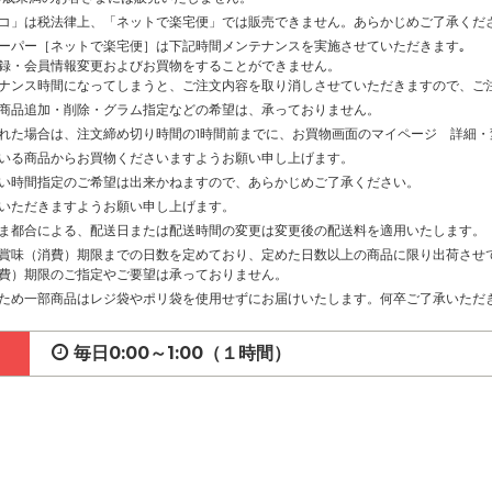
コ」は税法律上、「ネットで楽宅便」では販売できません。あらかじめご了承くだ
ーパー［ネットで楽宅便］は下記時間メンテナンスを実施させていただきます｡
録・会員情報変更およびお買物をすることができません。
ナンス時間になってしまうと、ご注文内容を取り消しさせていただきますので、ご
商品追加・削除・グラム指定などの希望は、承っておりません。
れた場合は、注文締め切り時間の1時間前までに、お買物画面のマイページ 詳細
いる商品からお買物くださいますようお願い申し上げます。
い時間指定のご希望は出来かねますので、あらかじめご了承ください。
いただきますようお願い申し上げます。
ま都合による、配送日または配送時間の変更は変更後の配送料を適用いたします。
賞味（消費）期限までの日数を定めており、定めた日数以上の商品に限り出荷させ
費）期限のご指定やご要望は承っておりません。
ため一部商品はレジ袋やポリ袋を使用せずにお届けいたします。何卒ご了承いただ
毎日0:00～1:00（１時間）