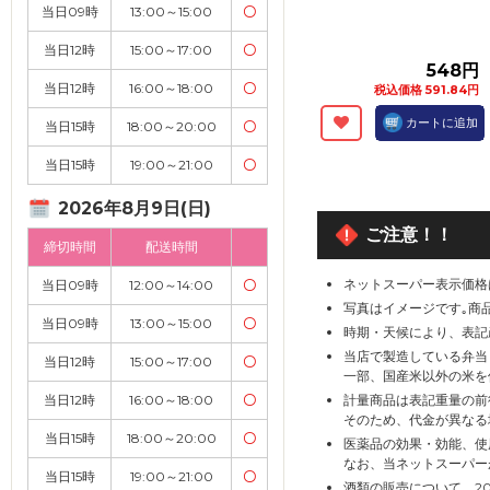
当日09時
13:00～15:00
〇
当日12時
15:00～17:00
〇
548円
当日12時
16:00～18:00
〇
税込価格 591.84円
カートに追加
当日15時
18:00～20:00
〇
当日15時
19:00～21:00
〇
2026年8月9日(日)
ご注意！！
締切時間
配送時間
ネットスーパー表示価格
当日09時
12:00～14:00
〇
写真はイメージです｡商
当日09時
13:00～15:00
〇
時期・天候により、表記
当店で製造している弁当
当日12時
15:00～17:00
〇
一部、国産米以外の米を
当日12時
16:00～18:00
〇
計量商品は表記重量の前
そのため、代金が異なる
当日15時
18:00～20:00
〇
医薬品の効果・効能、使
なお、当ネットスーパー
当日15時
19:00～21:00
〇
酒類の販売について、2