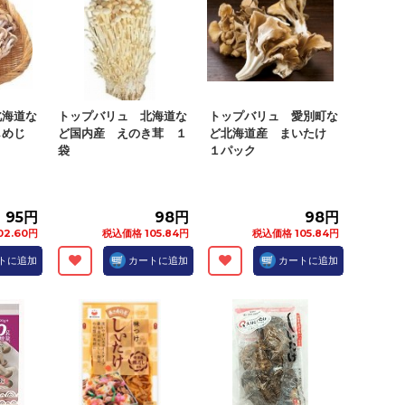
北海道な
トップバリュ 北海道な
トップバリュ 愛別町な
しめじ
ど国内産 えのき茸 １
ど北海道産 まいたけ
袋
１パック
95円
98円
98円
02.60円
税込価格 105.84円
税込価格 105.84円
トに追加
カートに追加
カートに追加