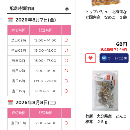
配送時間詳細
トップバリュ 北海道な
ど国内産 なめこ １袋
2026年8月7日(金)
締切時間
配送時間
当日09時
12:00～14:00
〇
68円
税込価格 73.44円
当日09時
13:00～15:00
〇
カートに追加
当日12時
15:00～17:00
〇
当日12時
16:00～18:00
〇
当日15時
18:00～20:00
〇
当日15時
19:00～21:00
〇
2026年8月8日(土)
締切時間
配送時間
竹新 大分県産 どんこ
椎茸 ２５ｇ
当日09時
12:00～14:00
〇