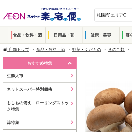
食品・飲料・酒
日用品・花
健康・美容
暮
店舗トップ
食品・飲料・酒
野菜・くだもの
きのこ類
おすすめ特集
生鮮大市
ネットスーパー特別価格
もしもの備え ローリングストッ
ク特集
涼特集