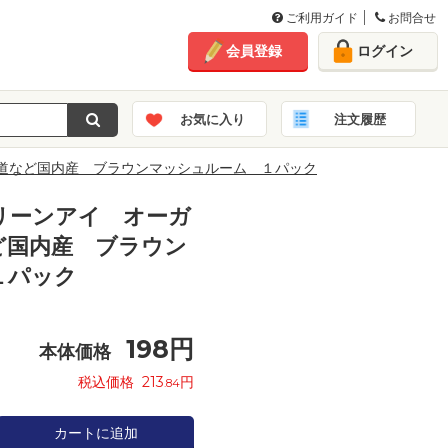
ご利用ガイド
お問合せ
会員登録
ログイン
お気に入り
注文履歴
道など国内産 ブラウンマッシュルーム １パック
リーンアイ オーガ
ど国内産 ブラウン
１パック
198
円
本体価格
税込価格
213
円
.84
カートに追加