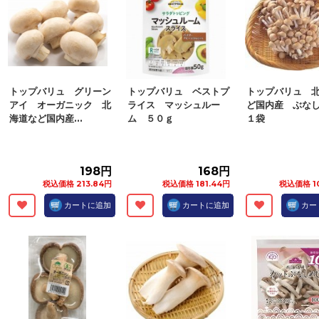
トップバリュ グリーン
トップバリュ ベストプ
トップバリュ 
アイ オーガニック 北
ライス マッシュルー
ど国内産 ぶな
海道など国内産...
ム ５０ｇ
１袋
198円
168円
税込価格 213.84円
税込価格 181.44円
税込価格 1
カートに追加
カートに追加
カー