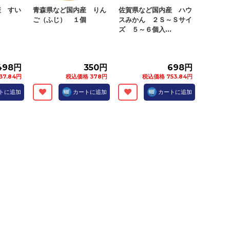
産 すい
青森県など国内産 りん
佐賀県など国内産 ハウ
ト
ご（ふじ） １個
スみかん ２Ｓ～Ｓサイ
ズ ５～６個入...
498円
350円
698円
37.84円
税込価格 378円
税込価格 753.84円
トに追加
カートに追加
カートに追加