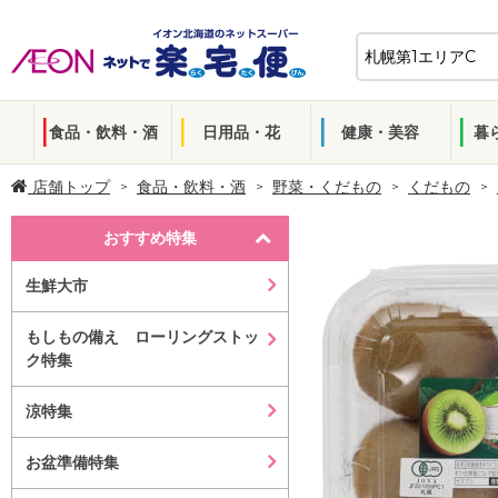
食品・飲料・酒
日用品・花
健康・美容
暮
店舗トップ
食品・飲料・酒
野菜・くだもの
くだもの
おすすめ特集
生鮮大市
もしもの備え ローリングストッ
ク特集
涼特集
お盆準備特集