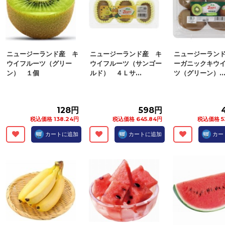
ニュージーランド産 キ
ニュージーランド産 キ
ニュージーラン
ウイフルーツ（グリー
ウイフルーツ（サンゴー
ーガニックキウ
ン） １個
ルド） ４Ｌサ...
ツ（グリーン）..
128円
598円
税込価格 138.24円
税込価格 645.84円
税込価格 5
カートに追加
カートに追加
カー