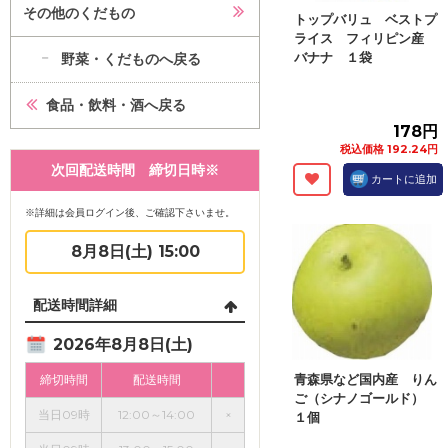
その他のくだもの
トップバリュ ベストプ
ライス フィリピン産
バナナ １袋
野菜・くだものへ戻る
食品・飲料・酒へ戻る
178円
税込価格 192.24円
次回配送時間 締切日時※
カートに追加
※詳細は会員ログイン後、ご確認下さいませ。
8月8日(土) 15:00
配送時間詳細
2026年8月8日(土)
青森県など国内産 りん
締切時間
配送時間
ご（シナノゴールド）
当日09時
12:00～14:00
×
１個