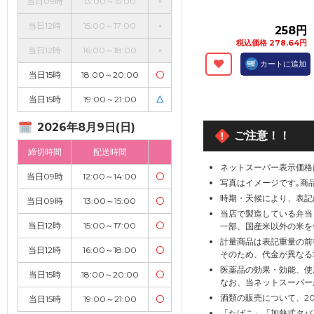
当日09時
13:00～15:00
×
当日12時
15:00～17:00
×
258円
税込価格 278.64円
当日12時
16:00～18:00
×
カートに追加
当日15時
18:00～20:00
〇
当日15時
19:00～21:00
△
2026年8月9日(日)
ご注意！！
締切時間
配送時間
ネットスーパー表示価格
当日09時
12:00～14:00
〇
写真はイメージです｡商
時期・天候により、表記
当日09時
13:00～15:00
〇
当店で製造している弁当
当日12時
15:00～17:00
〇
一部、国産米以外の米を
計量商品は表記重量の前
当日12時
16:00～18:00
〇
そのため、代金が異なる
医薬品の効果・効能、使
当日15時
18:00～20:00
〇
なお、当ネットスーパー
酒類の販売について、2
当日15時
19:00～21:00
〇
「たばこ」「加熱式タバ