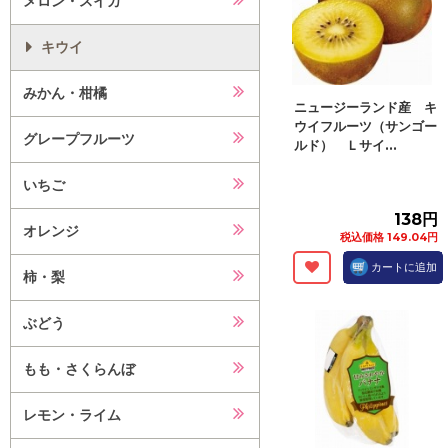
メロン・スイカ
キウイ
みかん・柑橘
ニュージーランド産 キ
ウイフルーツ（サンゴー
グレープフルーツ
ルド） Ｌサイ...
いちご
138円
オレンジ
税込価格 149.04円
カートに追加
柿・梨
ぶどう
もも・さくらんぼ
レモン・ライム