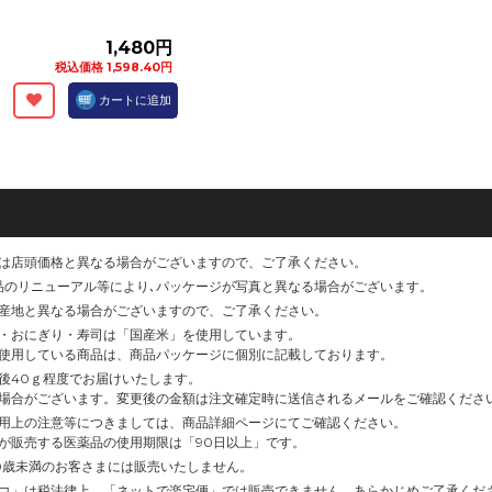
1,480円
税込価格 1,598.40円
カートに追加
は店頭価格と異なる場合がございますので、ご了承ください。
品のリニューアル等により､パッケージが写真と異なる場合がございます。
産地と異なる場合がございますので、ご了承ください。
・おにぎり・寿司は「国産米」を使用しています。
使用している商品は、商品パッケージに個別に記載しております。
後40ｇ程度でお届けいたします。
場合がございます。変更後の金額は注文確定時に送信されるメールをご確認くださ
用上の注意等につきましては、商品詳細ページにてご確認ください。
が販売する医薬品の使用期限は「90日以上」です。
0歳未満のお客さまには販売いたしません。
コ」は税法律上、「ネットで楽宅便」では販売できません。あらかじめご了承くだ