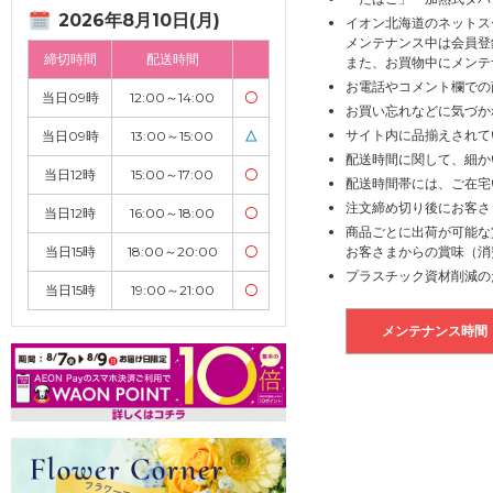
2026年8月10日(月)
イオン北海道のネットス
メンテナンス中は会員登
締切時間
配送時間
また、お買物中にメンテ
お電話やコメント欄での
当日09時
12:00～14:00
〇
お買い忘れなどに気づか
サイト内に品揃えされて
当日09時
13:00～15:00
△
配送時間に関して、細か
当日12時
15:00～17:00
〇
配送時間帯には、ご在宅
注文締め切り後にお客さ
当日12時
16:00～18:00
〇
商品ごとに出荷が可能な
当日15時
18:00～20:00
〇
お客さまからの賞味（消
プラスチック資材削減の
当日15時
19:00～21:00
〇
メンテナンス時間