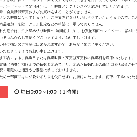
ーパー［ネットで楽宅便］は下記時間メンテナンスを実施させていただきます｡
録・会員情報変更およびお買物をすることができません。
ナンス時間になってしまうと、ご注文内容を取り消しさせていただきますので、ご
商品追加・削除・グラム指定などの希望は、承っておりません。
れた場合は、注文締め切り時間の1時間前までに、お買物画面のマイページ 詳細
いる商品からお買物くださいますようお願い申し上げます。
い時間指定のご希望は出来かねますので、あらかじめご了承ください。
いただきますようお願い申し上げます。
ま都合による、配送日または配送時間の変更は変更後の配送料を適用いたします。
賞味（消費）期限までの日数を定めており、定めた日数以上の商品に限り出荷させ
費）期限のご指定やご要望は承っておりません。
ため一部商品はレジ袋やポリ袋を使用せずにお届けいたします。何卒ご了承いただ
毎日0:00～1:00（１時間）