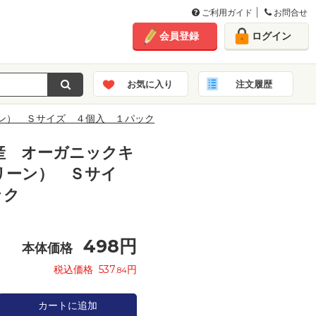
ご利用ガイド
お問合せ
会員登録
ログイン
お気に入り
注文履歴
ン） Ｓサイズ ４個入 １パック
産 オーガニックキ
リーン） Ｓサイ
ック
498
円
本体価格
税込価格
537
円
.84
カートに追加