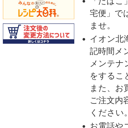
「たばこ
宅便」で
ませ。
イオン北
記時間メ
メンテナ
をするこ
また、お
ご注文内
ください
お電話や