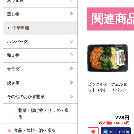
おつまみ
蒸し物
関連商
中華料理
ハンバーグ
和え物
サラダ
焼き串
ピックルス ナムルセ
ット（小） １パック
その他のおかず惣菜
惣菜・揚げ物・サラダへ戻
る
228円
税込価格 246.24円
食品・飲料・酒へ戻る
カートに追加