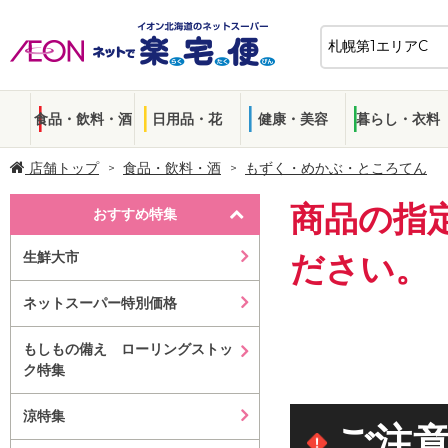
食品・飲料・酒
日用品・花
健康・美容
暮らし・衣料
店舗トップ
食品・飲料・酒
もずく・めかぶ・ところてん
商品の指
おすすめ特集
生鮮大市
ださい。
ネットスーパー特別価格
もしもの備え ローリングストッ
ク特集
涼特集
ご注