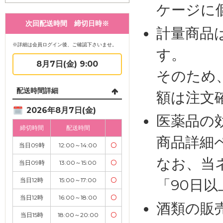
ケージに
次回配送時間 締切日時※
計量商品
※詳細は会員ログイン後、ご確認下さいませ。
す。
8月7日(金) 9:00
そのため
配送時間詳細
額は注文
2026年8月7日(金)
医薬品の
締切時間
配送時間
商品詳細
当日09時
12:00～14:00
〇
なお、当
当日09時
13:00～15:00
〇
当日12時
15:00～17:00
〇
「90日
当日12時
16:00～18:00
〇
酒類の販
当日15時
18:00～20:00
〇