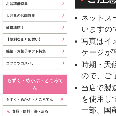
お盆準備特集
大容量のお肉特集
ネットス
いますの
価格凍結！
写真はイ
【便利なまとめ買い】
ケージが
銘菓・お菓子ギフト特集
時期・天
コツコツコスパ。
ので、ご
もずく・めかぶ・ところて
当店で製
ん
を使用し
もずく・めかぶ・ところてん
一部、国
食品・飲料・酒へ戻る