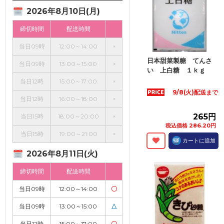
2026年8月10日(月)
締切時間
配送時間
当日09時
12:00～14:00
×
日本甜菜製糖 てんさ
当日09時
13:00～15:00
×
い 上白糖 １ｋｇ
当日12時
15:00～17:00
×
9/8(火)配送まで
当日12時
16:00～18:00
×
265円
当日15時
18:00～20:00
×
税込価格 286.20円
当日15時
19:00～21:00
×
カートに追加
2026年8月11日(火)
締切時間
配送時間
当日09時
12:00～14:00
〇
当日09時
13:00～15:00
△
当日12時
15:00～17:00
〇