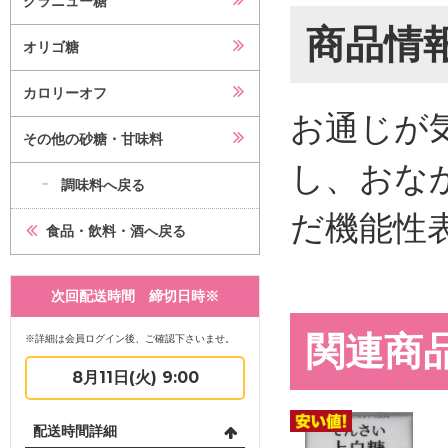
グラニュー糖
商品情
オリゴ糖
カロリーオフ
お通じが
その他の砂糖・甘味料
し、おな
調味料へ戻る
だ機能性
食品・飲料・酒へ戻る
次回配送時間 締切日時※
関連商
※詳細は会員ログイン後、ご確認下さいませ。
8月11日(火) 9:00
配送時間詳細