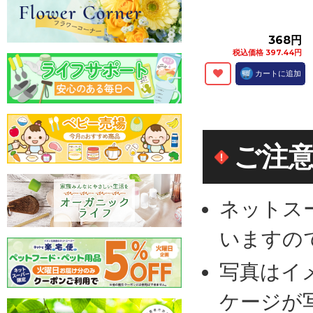
368円
税込価格 397.44円
カートに追加
ご注
ネットス
いますの
写真はイ
ケージが