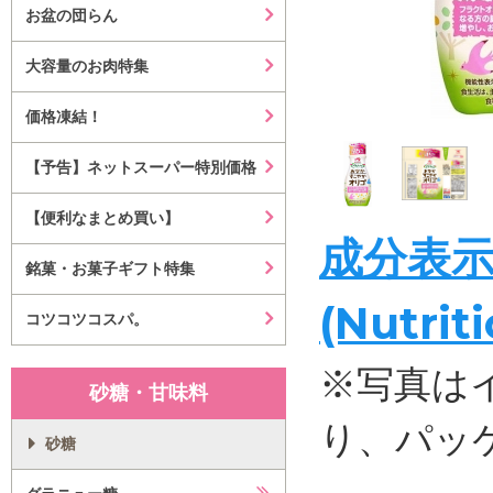
お盆の団らん
大容量のお肉特集
価格凍結！
【予告】ネットスーパー特別価格
【便利なまとめ買い】
成分表
銘菓・お菓子ギフト特集
(Nutrit
コツコツコスパ。
※写真は
砂糖・甘味料
り、パッ
砂糖