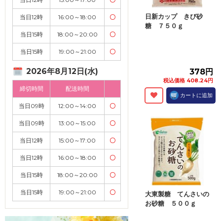
日新カップ きび砂
当日12時
16:00～18:00
〇
糖 ７５０ｇ
当日15時
18:00～20:00
〇
当日15時
19:00～21:00
〇
2026年8月12日(水)
378円
税込価格 408.24円
締切時間
配送時間
カートに追加
当日09時
12:00～14:00
〇
当日09時
13:00～15:00
〇
当日12時
15:00～17:00
〇
当日12時
16:00～18:00
〇
当日15時
18:00～20:00
〇
当日15時
19:00～21:00
〇
大東製糖 てんさいの
お砂糖 ５００ｇ