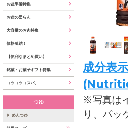
お盆準備特集
お盆の団らん
大容量のお肉特集
価格凍結！
【便利なまとめ買い】
成分表
銘菓・お菓子ギフト特集
(Nutrit
コツコツコスパ。
※写真は
つゆ
り、パッ
めんつゆ