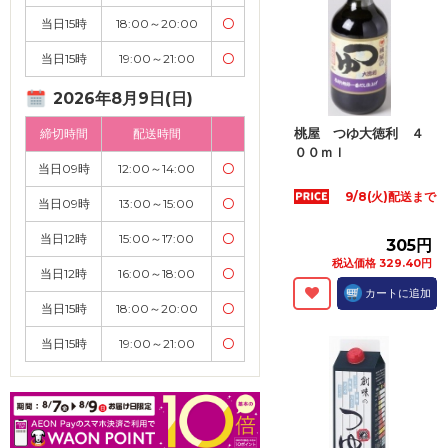
当日15時
18:00～20:00
〇
当日15時
19:00～21:00
〇
2026年8月9日(日)
桃屋 つゆ大徳利 ４
締切時間
配送時間
００ｍｌ
当日09時
12:00～14:00
〇
9/8(火)配送まで
当日09時
13:00～15:00
〇
当日12時
15:00～17:00
〇
305円
税込価格 329.40円
当日12時
16:00～18:00
〇
カートに追加
当日15時
18:00～20:00
〇
当日15時
19:00～21:00
〇