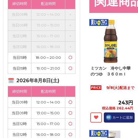
関連商
締切時間
配送時間
当日09時
12:00～14:00
×
当日09時
13:00～15:00
×
当日12時
15:00～17:00
×
当日12時
16:00～18:00
×
当日15時
18:00～20:00
〇
ミツカン 冷やし中華
当日15時
19:00～21:00
〇
のつゆ ３６０ｍｌ
2026年8月8日(土)
9/8(火)配送まで
締切時間
配送時間
当日09時
12:00～14:00
〇
243円
税込価格 262.44円
当日09時
13:00～15:00
〇
カートに追加
当日12時
15:00～17:00
〇
当日12時
16:00～18:00
〇