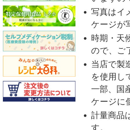
写真はイ
ケージが
時期・天
ので、ご
当店で製
を使用し
一部、国
ケージに
計量商品
す。