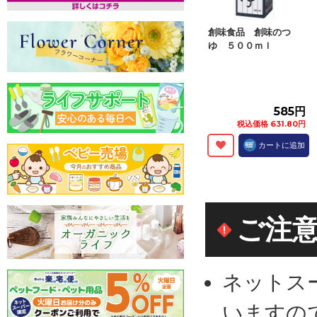
創味食品 創味のつ
ゆ ５００ｍｌ
585円
税込価格 631.80円
カートに追加
ご注
ネットス
いますの