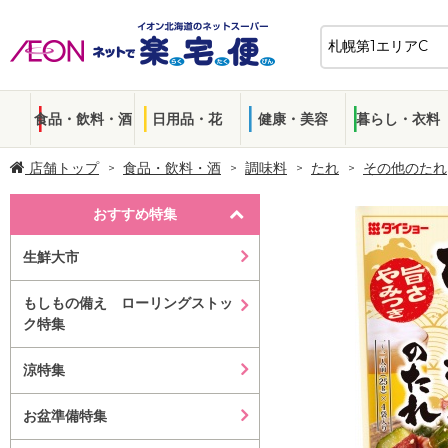
食品・飲料・酒
日用品・花
健康・美容
暮らし・衣料
店舗トップ
食品・飲料・酒
調味料
たれ
その他のたれ
おすすめ特集
生鮮大市
もしもの備え ローリングストッ
ク特集
涼特集
お盆準備特集