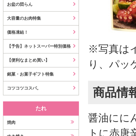
お盆の団らん
大容量のお肉特集
価格凍結！
※写真は
【予告】ネットスーパー特別価格
【便利なまとめ買い】
り、パッ
銘菓・お菓子ギフト特集
コツコツコスパ。
商品情
たれ
醤油にに
焼肉
トに赤唐