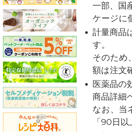
一部、国
ケージに
計量商品
す。
そのため
額は注文
医薬品の
商品詳細
なお、当
「90日