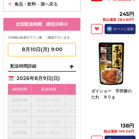
食品・飲料・酒へ戻る
245円
税込価格 264.60円
次回配送時間 締切日時※
カートに追加
※詳細は会員ログイン後、ご確認下さいませ。
8月10日(月) 9:00
配送時間詳細
2026年8月9日(日)
締切時間
配送時間
ダイショー 手羽唐の
たれ ８０ｇ
当日09時
12:00～14:00
×
当日09時
13:00～15:00
×
当日12時
15:00～17:00
×
138円
税込価格 149.04円
当日12時
16:00～18:00
×