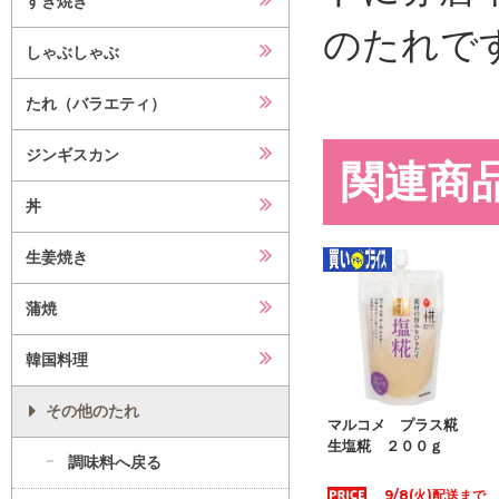
すき焼き
のたれで
しゃぶしゃぶ
たれ（バラエティ）
ジンギスカン
関連商
丼
生姜焼き
蒲焼
韓国料理
その他のたれ
マルコメ プラス糀
生塩糀 ２００ｇ
調味料へ戻る
9/8(火)配送まで