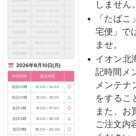
当日09時
12:00～14:00
×
しません
当日09時
13:00～15:00
×
「たばこ
当日12時
15:00～17:00
×
宅便」で
当日12時
16:00～18:00
×
ませ。
当日15時
18:00～20:00
×
当日15時
19:00～21:00
×
イオン北
2026年8月10日(月)
記時間メ
締切時間
配送時間
メンテナ
当日09時
12:00～14:00
〇
をするこ
当日09時
13:00～15:00
△
当日12時
15:00～17:00
〇
また、お
当日12時
16:00～18:00
△
ご注文内
当日15時
18:00～20:00
〇