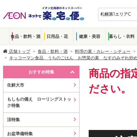
食品・飲料・酒
日用品・花
健康・美容
暮らし・衣料
店舗トップ
食品・飲料・酒
料理の素・カレー・シチュー
キッコーマン食品 うちのごはん お惣菜の素 なすのみぞれ炒
商品の指
おすすめ特集
生鮮大市
ださい。
もしもの備え ローリングストッ
ク特集
涼特集
お盆準備特集