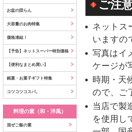
ご注
お盆の団らん
大容量のお肉特集
ネットス
いますの
価格凍結！
写真はイ
【予告】ネットスーパー特別価格
ケージが
【便利なまとめ買い】
時期・天
銘菓・お菓子ギフト特集
ので、ご
コツコツコスパ。
当店で製
料理の素（和・洋風）
を使用し
混ぜご飯の素
一部、国