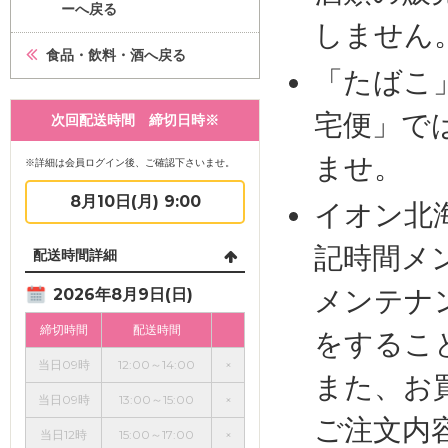
ーへ戻る
しません
食品・飲料・酒へ戻る
「たばこ
宅便」で
次回配送時間 締切日時※
ませ。
※詳細は会員ログイン後、ご確認下さいませ。
8月10日(月) 9:00
イオン北
記時間メ
配送時間詳細
メンテナ
2026年8月9日(日)
締切時間
配送時間
をするこ
当日09時
12:00～14:00
×
また、お
当日09時
13:00～15:00
×
ご注文内
当日12時
15:00～17:00
×