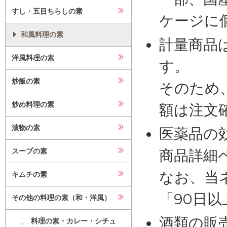
すし・五目ちらしの素
ケージに
和風料理の素
計量商品
洋風料理の素
す。
炒飯の素
そのため
炒め料理の素
額は注文
漬物の素
医薬品の
スープの素
商品詳細
なお、当
キムチの素
「90日
その他の料理の素（和・洋風）
酒類の販
料理の素・カレー・シチュ