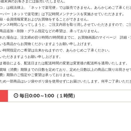
0歳未満のお客さまには販売いたしません。
コ」は税法律上、「ネットで楽宅便」では販売できません。あらかじめご了承くだ
ーパー［ネットで楽宅便］は下記時間メンテナンスを実施させていただきます｡
録・会員情報変更およびお買物をすることができません。
ナンス時間になってしまうと、ご注文内容を取り消しさせていただきますので、ご
商品追加・削除・グラム指定などの希望は、承っておりません。
れた場合は、注文締め切り時間の1時間前までに、お買物画面のマイページ 詳細
いる商品からお買物くださいますようお願い申し上げます。
い時間指定のご希望は出来かねますので、あらかじめご了承ください。
いただきますようお願い申し上げます。
ま都合による、配送日または配送時間の変更は変更後の配送料を適用いたします。
賞味（消費）期限までの日数を定めており、定めた日数以上の商品に限り出荷させ
費）期限のご指定やご要望は承っておりません。
ため一部商品はレジ袋やポリ袋を使用せずにお届けいたします。何卒ご了承いただ
毎日0:00～1:00（１時間）