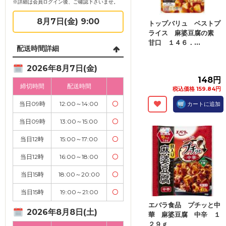
※詳細は会員ログイン後、ご確認下さいませ。
8月7日(金) 9:00
トップバリュ ベストプ
ライス 麻婆豆腐の素
甘口 １４６．...
配送時間詳細
2026年8月7日(金)
148円
締切時間
配送時間
税込価格 159.84円
当日09時
12:00～14:00
〇
カートに追加
当日09時
13:00～15:00
〇
当日12時
15:00～17:00
〇
当日12時
16:00～18:00
〇
当日15時
18:00～20:00
〇
当日15時
19:00～21:00
〇
エバラ食品 プチッと中
2026年8月8日(土)
華 麻婆豆腐 中辛 １
２９ｇ