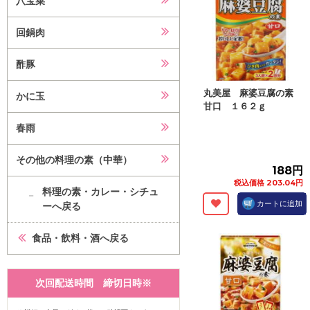
八宝菜
回鍋肉
酢豚
丸美屋 麻婆豆腐の素
かに玉
甘口 １６２ｇ
春雨
その他の料理の素（中華）
188円
税込価格 203.04円
料理の素・カレー・シチュ
カートに追加
ーへ戻る
食品・飲料・酒へ戻る
次回配送時間 締切日時※