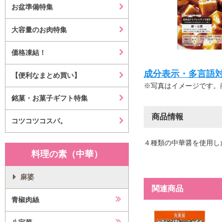
お盆準備特集
大容量のお肉特集
価格凍結！
成分表示・多言語対応等はこ
【便利なまとめ買い】
※写真はイメージです。
銘菓・お菓子ギフト特集
商品情報
コツコツコスパ。
４種類の中華醤を使用し
料理の素（中華）
麻婆
関連商品
青椒肉絲