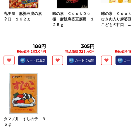
丸美屋 麻婆豆腐の素
味の素 ＣｏｏｋＤｏ
味の素 Ｃｏｏ
辛口 １６２ｇ
極 麻辣麻婆豆腐用 １
ひき肉入り麻婆
２５ｇ
こどもの甘口 ..
188円
305円
税込価格 203.04円
税込価格 329.40円
税込価格 1
カートに追加
カートに追加
カー
タマノ井 すしの子 ３
５ｇ