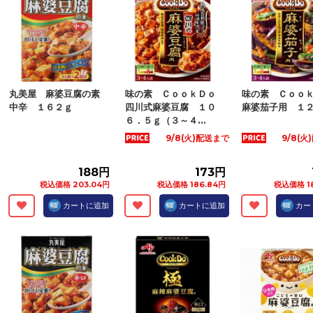
丸美屋 麻婆豆腐の素
味の素 ＣｏｏｋＤｏ
味の素 Ｃｏｏ
中辛 １６２ｇ
四川式麻婆豆腐 １０
麻婆茄子用 １
６．５ｇ（３～４...
9/8(火)配送まで
9/8(
188円
173円
税込価格 203.04円
税込価格 186.84円
税込価格 1
カートに追加
カートに追加
カー