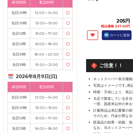
締切時間
配送時間
当日09時
12:00～14:00
〇
205円
当日09時
13:00～15:00
〇
税込価格 221.40円
当日12時
15:00～17:00
〇
カートに追加
当日12時
16:00～18:00
〇
当日15時
18:00～20:00
〇
当日15時
19:00～21:00
〇
ご注意！！
2026年8月9日(日)
ネットスーパー表示価格
写真はイメージです｡商
締切時間
配送時間
時期・天候により、表記
当日09時
12:00～14:00
〇
当店で製造している弁当
一部、国産米以外の米を
当日09時
13:00～15:00
〇
計量商品は表記重量の前
そのため、代金が異なる
当日12時
15:00～17:00
〇
医薬品の効果・効能、使
なお、当ネットスーパー
当日12時
16:00～18:00
〇