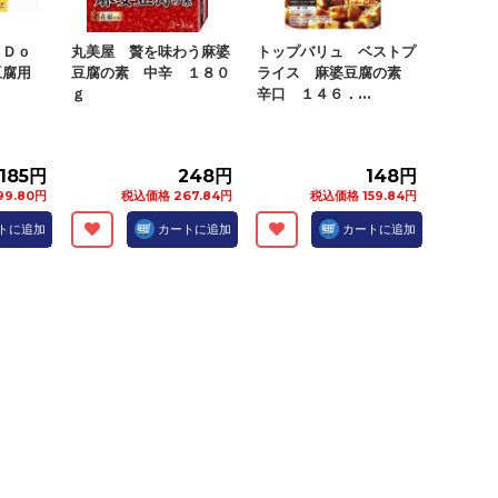
ｋＤｏ
丸美屋 贅を味わう麻婆
トップバリュ ベストプ
豆腐用
豆腐の素 中辛 １８０
ライス 麻婆豆腐の素
.
ｇ
辛口 １４６．...
185円
248円
148円
99.80円
税込価格 267.84円
税込価格 159.84円
トに追加
カートに追加
カートに追加