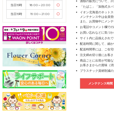
酒類の販売について、2
当日15時
18:00～20:00
〇
「たばこ」「加熱式タバ
イオン北海道のネットス
当日15時
19:00～21:00
〇
メンテナンス中は会員登
また、お買物中にメンテ
お電話やコメント欄での
お買い忘れなどに気づか
サイト内に品揃えされて
配送時間に関して、細か
配送時間帯には、ご在宅
注文締め切り後にお客さ
商品ごとに出荷が可能な
お客さまからの賞味（消
プラスチック資材削減の
メンテナンス時間