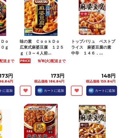
ｋＤｏ
味の素 ＣｏｏｋＤｏ
トップバリュ ベストプ
２０ｇ
広東式麻婆豆腐 １２５
ライス 麻婆豆腐の素
ｇ（３～４人前...
中辛 １４６．...
火)配送まで
9/8(火)配送まで
173円
173円
148円
86.84円
税込価格 186.84円
税込価格 159.84円
トに追加
カートに追加
カートに追加