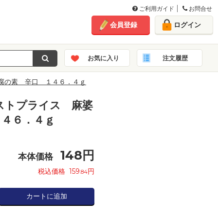
ご利用ガイド
お問合せ
会員登録
ログイン
お気に入り
注文履歴
腐の素 辛口 １４６．４ｇ
ストプライス 麻婆
１４６．４ｇ
148
円
本体価格
税込価格
159
円
.84
カートに追加