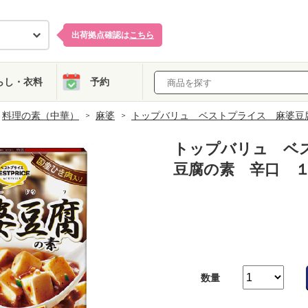
出荷拠点確認は
こちら
らし・衣料
予約
料理の素（中華）
麻婆
トップバリュ ベストプライス 麻婆豆
トップバリュ ベ
豆腐の素 辛口 
数量