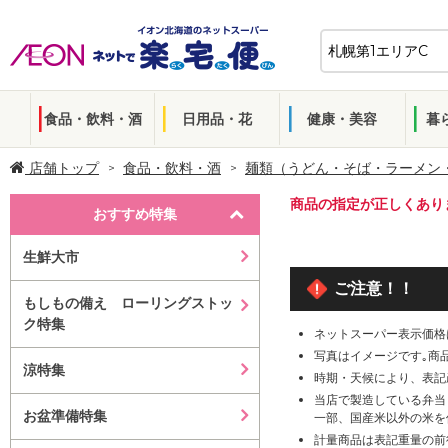
食品・飲料・酒
日用品・花
健康・美容
暮
店舗トップ
食品・飲料・酒
麺類（うどん・そば・ラーメン
商品の指定が正しくあり
おすすめ特集
生鮮大市
ご注意！！
もしもの備え ローリングストッ
ク特集
ネットスーパー表示価格
写真はイメージです｡商
涼特集
時期・天候により、表記
当店で製造している弁当
お盆準備特集
一部、国産米以外の米を
計量商品は表記重量の前