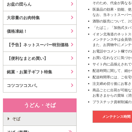
そのため、代金が異なる
お盆の団らん
医薬品の効果・効能、使
なお、当ネットスーパー
大容量のお肉特集
酒類の販売について、2
「たばこ」「加熱式タバ
価格凍結！
イオン北海道のネットス
メンテナンス中は会員登
【予告】ネットスーパー特別価格
また、お買物中にメンテ
お電話やコメント欄での
お買い忘れなどに気づか
【便利なまとめ買い】
サイト内に品揃えされて
配送時間に関して、細か
銘菓・お菓子ギフト特集
配送時間帯には、ご在宅
注文締め切り後にお客さ
コツコツコスパ。
商品ごとに出荷が可能な
お客さまからの賞味（消
プラスチック資材削減の
うどん・そば
メンテナンス時間
そば