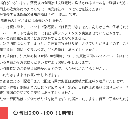
場合がございます。変更後の金額は注文確定時に送信されるメールをご確認くださ
用上の注意等につきましては、商品詳細ページにてご確認ください。
が販売する医薬品の使用期限は「90日以上」です。
0歳未満のお客さまには販売いたしません。
コ」は税法律上、「ネットで楽宅便」では販売できません。あらかじめご了承くだ
ーパー［ネットで楽宅便］は下記時間メンテナンスを実施させていただきます｡
録・会員情報変更およびお買物をすることができません。
ナンス時間になってしまうと、ご注文内容を取り消しさせていただきますので、ご
商品追加・削除・グラム指定などの希望は、承っておりません。
れた場合は、注文締め切り時間の1時間前までに、お買物画面のマイページ 詳細
いる商品からお買物くださいますようお願い申し上げます。
い時間指定のご希望は出来かねますので、あらかじめご了承ください。
いただきますようお願い申し上げます。
ま都合による、配送日または配送時間の変更は変更後の配送料を適用いたします。
賞味（消費）期限までの日数を定めており、定めた日数以上の商品に限り出荷させ
費）期限のご指定やご要望は承っておりません。
ため一部商品はレジ袋やポリ袋を使用せずにお届けいたします。何卒ご了承いただ
毎日0:00～1:00（１時間）