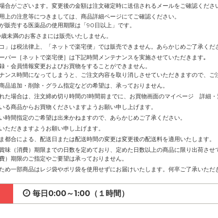
場合がございます。変更後の金額は注文確定時に送信されるメールをご確認くださ
用上の注意等につきましては、商品詳細ページにてご確認ください。
が販売する医薬品の使用期限は「90日以上」です。
0歳未満のお客さまには販売いたしません。
コ」は税法律上、「ネットで楽宅便」では販売できません。あらかじめご了承くだ
ーパー［ネットで楽宅便］は下記時間メンテナンスを実施させていただきます｡
録・会員情報変更およびお買物をすることができません。
ナンス時間になってしまうと、ご注文内容を取り消しさせていただきますので、ご
商品追加・削除・グラム指定などの希望は、承っておりません。
れた場合は、注文締め切り時間の1時間前までに、お買物画面のマイページ 詳細
いる商品からお買物くださいますようお願い申し上げます。
い時間指定のご希望は出来かねますので、あらかじめご了承ください。
いただきますようお願い申し上げます。
ま都合による、配送日または配送時間の変更は変更後の配送料を適用いたします。
賞味（消費）期限までの日数を定めており、定めた日数以上の商品に限り出荷させ
費）期限のご指定やご要望は承っておりません。
ため一部商品はレジ袋やポリ袋を使用せずにお届けいたします。何卒ご了承いただ
毎日0:00～1:00（１時間）