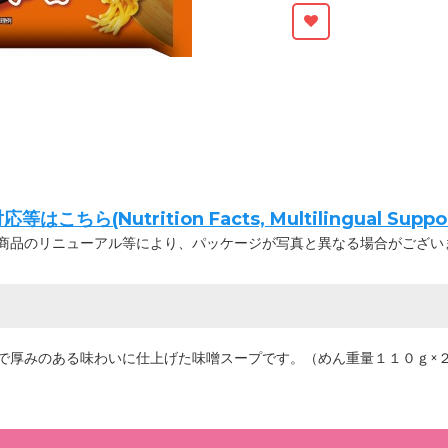
ちら(Nutrition Facts, Multilingual Suppor
商品のリニューアル等により、パッケージが写真と異なる場合がござい
で厚みのある味わいに仕上げた味噌スープです。（めん重量１１０ｇ×