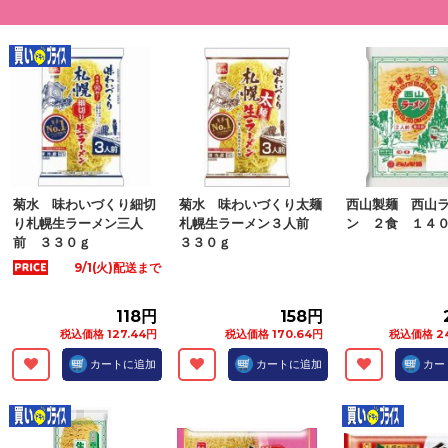
菊水 味わいづくり細切
菊水 味わいづくり太麺
西山製麺 西山
り札幌生ラーメン三人
札幌生ラーメン３人前
ン ２食 １４０
前 ３３０ｇ
３３０ｇ
9/1(火)配送まで
118円
158円
税込価格 127.44円
税込価格 170.64円
税込価格 24
カートに追加
カートに追加
カー