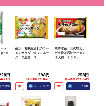
ラーメ
菊水 札幌生まれのラー
東洋水産 北の味わい
ｇ×２
メンサラダごまマヨネー
ガラ炊き醤油ラーメン
ズ ２皿分 ３...
２人前 ３０６...
228円
298円
258円
6.24円
税込価格 321.84円
税込価格 278.64円
トに追加
カートに追加
カートに追加