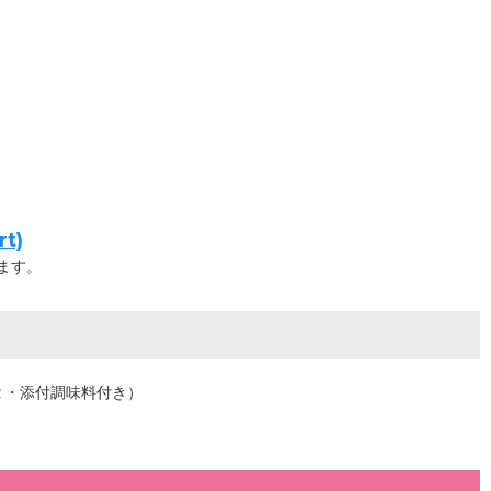
t)
ます。
２・添付調味料付き）