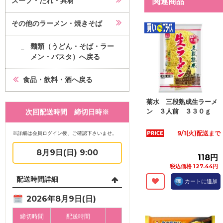
スープ・たれ・具材
関連商品
その他のラーメン・焼きそば
麺類（うどん・そば・ラー
メン・パスタ）へ戻る
食品・飲料・酒へ戻る
菊水 三段熟成生ラーメ
ン ３人前 ３３０ｇ
次回配送時間 締切日時※
9/1(火)配送まで
※詳細は会員ログイン後、ご確認下さいませ。
8月9日(日) 9:00
118円
税込価格 127.44円
配送時間詳細
カートに追加
2026年8月9日(日)
締切時間
配送時間