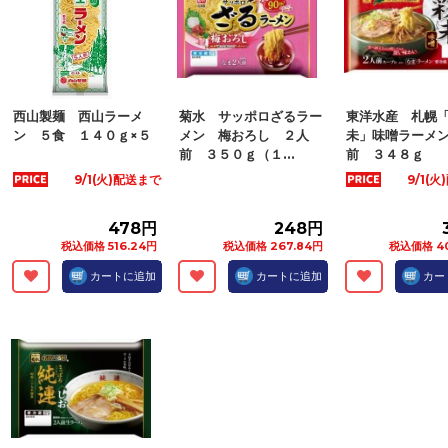
西山製麺 西山ラーメ
菊水 サッポロざるラー
東洋水産 札幌
ン ５食 １４０ｇ×５
メン 梅おろし ２人
未」味噌ラーメ
前 ３５０ｇ（１...
前 ３４８ｇ
9/1(火)配送まで
9/1(
478円
248円
税込価格 516.24円
税込価格 267.84円
税込価格 40
カートに追加
カートに追加
カー