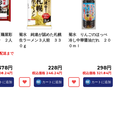
「麺屋彩
菊水 純連が認めた札幌
菊水 りんごのほっぺ
ン ２人
生ラーメン３人前 ３３
冷し中華醤油だれ ２０
０ｇ
０ｍｌ
火)配送まで
378円
228円
298円
8.24円
税込価格 246.24円
税込価格 321.84円
トに追加
カートに追加
カートに追加