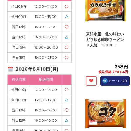
当日09時
12:00～14:00
〇
当日09時
13:00～15:00
△
当日12時
15:00～17:00
〇
東洋水産 北の味わい
当日12時
16:00～18:00
△
ガラ炊き味噌ラーメン
２人前 ３２８...
当日15時
18:00～20:00
〇
当日15時
19:00～21:00
〇
258円
2026年8月10日(月)
税込価格 278.64円
締切時間
配送時間
カートに追加
当日09時
12:00～14:00
〇
当日09時
13:00～15:00
△
当日12時
15:00～17:00
〇
当日12時
16:00～18:00
△
当日15時
18:00～20:00
〇