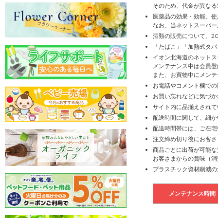
そのため、代金が異なる
医薬品の効果・効能、使
なお、当ネットスーパー
酒類の販売について、2
「たばこ」「加熱式タバ
イオン北海道のネットス
メンテナンス中は会員登
また、お買物中にメンテ
お電話やコメント欄での
お買い忘れなどに気づか
サイト内に品揃えされて
配送時間に関して、細か
配送時間帯には、ご在宅
注文締め切り後にお客さ
商品ごとに出荷が可能な
お客さまからの賞味（消
プラスチック資材削減の
メンテナンス時間