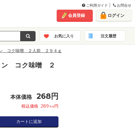
ご利用ガイド
お問合せ
会員登録
ログイン
お気に入り
注文履歴
ン コク味噌 ２人前 ２９４ｇ
メン コク味噌 ２
268
円
本体価格
税込価格
289
円
.44
カートに追加