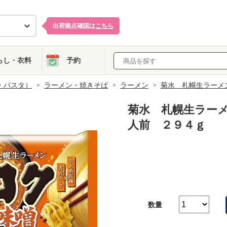
出荷拠点確認は
こちら
らし・衣料
予約
・パスタ）
ラーメン・焼きそば
ラーメン
菊水 札幌生ラーメ
菊水 札幌生ラー
人前 ２９４ｇ
数量