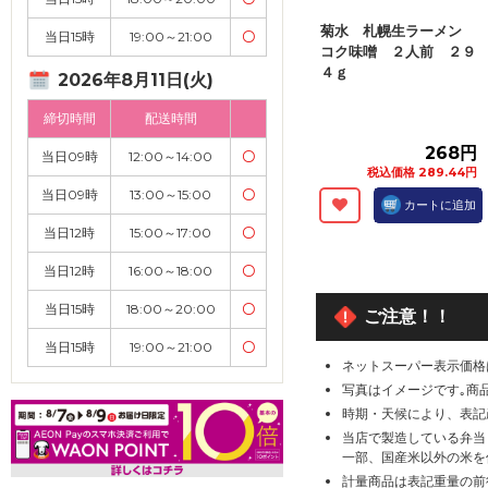
菊水 札幌生ラーメン
当日15時
19:00～21:00
〇
コク味噌 ２人前 ２９
４ｇ
2026年8月11日(火)
締切時間
配送時間
268円
当日09時
12:00～14:00
〇
税込価格 289.44円
当日09時
13:00～15:00
〇
カートに追加
当日12時
15:00～17:00
〇
当日12時
16:00～18:00
〇
当日15時
18:00～20:00
〇
ご注意！！
当日15時
19:00～21:00
〇
ネットスーパー表示価格
写真はイメージです｡商
時期・天候により、表記
当店で製造している弁当
一部、国産米以外の米を
計量商品は表記重量の前