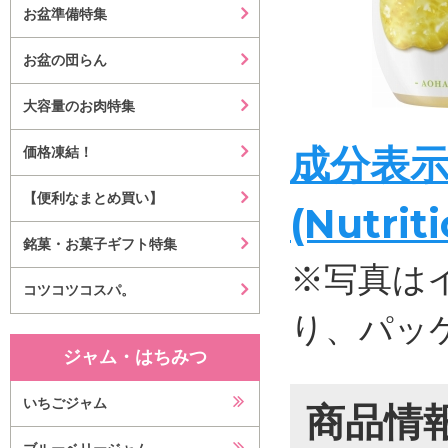
お盆準備特集
お盆の団らん
大容量のお肉特集
成分表
価格凍結！
【便利なまとめ買い】
(Nutrit
銘菓・お菓子ギフト特集
※写真は
コツコツコスパ。
り、パッ
ジャム・はちみつ
いちごジャム
商品情