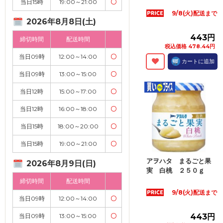
当日15時
19:00～21:00
〇
9/8(火)配送まで
2026年8月8日(土)
443円
締切時間
配送時間
税込価格 478.44円
当日09時
12:00～14:00
〇
カートに追加
当日09時
13:00～15:00
〇
当日12時
15:00～17:00
〇
当日12時
16:00～18:00
〇
当日15時
18:00～20:00
〇
当日15時
19:00～21:00
〇
アヲハタ まるごと果
2026年8月9日(日)
実 白桃 ２５０ｇ
締切時間
配送時間
9/8(火)配送まで
当日09時
12:00～14:00
〇
当日09時
13:00～15:00
〇
443円