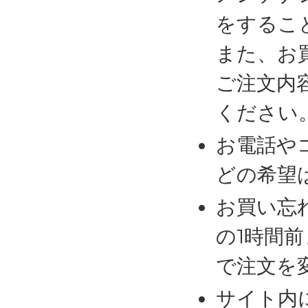
をするこ
また、お
ご注文内
ください
お電話や
どの希望
お買い忘
の1時間
で注文を
サイト内