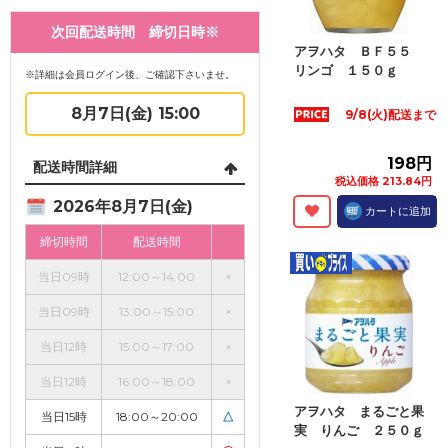
次回配送時間 締切日時※
アヲハタ ＢＦ５５
リンゴ １５０ｇ
※詳細は会員ログイン後、ご確認下さいませ。
8月7日(金) 15:00
9/8(火)配送まで
198円
配送時間詳細
税込価格 213.84円
2026年8月7日(金)
カートに追加
締切時間
配送時間
当日09時
12:00～14:00
×
当日09時
13:00～15:00
×
当日12時
15:00～17:00
×
当日12時
16:00～18:00
×
アヲハタ まるごと果
当日15時
18:00～20:00
△
実 りんご ２５０ｇ