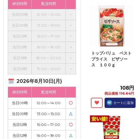
締切時間
配送時間
当日09時
12:00～14:00
×
当日09時
13:00～15:00
×
当日12時
15:00～17:00
×
当日12時
16:00～18:00
×
トップバリュ ベスト
当日15時
18:00～20:00
×
プライス ピザソー
ス １００ｇ
当日15時
19:00～21:00
×
2026年8月10日(月)
108円
締切時間
配送時間
税込価格 116.64円
当日09時
12:00～14:00
〇
カートに追加
当日09時
13:00～15:00
△
当日12時
15:00～17:00
〇
当日12時
16:00～18:00
△