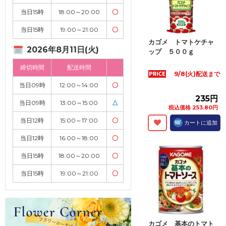
当日15時
18:00～20:00
〇
当日15時
19:00～21:00
〇
カゴメ トマトケチャ
2026年8月11日(火)
ップ ５００ｇ
締切時間
配送時間
9/8(火)配送まで
当日09時
12:00～14:00
〇
235円
当日09時
13:00～15:00
△
税込価格 253.80円
当日12時
15:00～17:00
〇
カートに追加
当日12時
16:00～18:00
〇
当日15時
18:00～20:00
〇
当日15時
19:00～21:00
〇
カゴメ 基本のトマト