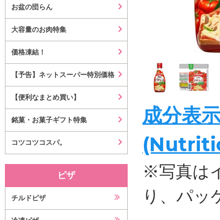
お盆の団らん
大容量のお肉特集
価格凍結！
【予告】ネットスーパー特別価格
【便利なまとめ買い】
成分表
銘菓・お菓子ギフト特集
(Nutrit
コツコツコスパ。
※写真は
ピザ
り、パッ
チルドピザ