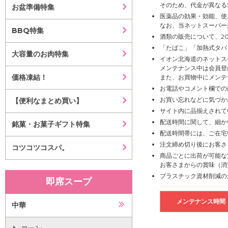
そのため、代金が異なる
お盆準備特集
医薬品の効果・効能、使
なお、当ネットスーパー
BBQ特集
酒類の販売について、2
「たばこ」「加熱式タバ
大容量のお肉特集
イオン北海道のネットス
メンテナンス中は会員登
価格凍結！
また、お買物中にメンテ
お電話やコメント欄での
お買い忘れなどに気づか
【便利なまとめ買い】
サイト内に品揃えされて
配送時間に関して、細か
銘菓・お菓子ギフト特集
配送時間帯には、ご在宅
注文締め切り後にお客さ
コツコツコスパ。
商品ごとに出荷が可能な
お客さまからの賞味（消
プラスチック資材削減の
即席スープ
メンテナンス時間
中華