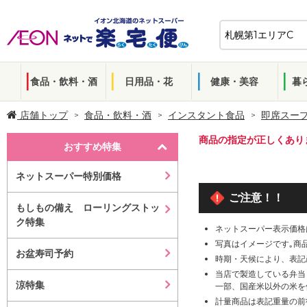
食品・飲料・酒
日用品・花
健康・美容
暮
店舗トップ
食品・飲料・酒
インスタント食品
即席スー
商品の指定が正しくあり
おすすめ特集
ネットスーパー特別価格
ご注意！！
もしもの備え ローリングストッ
ク特集
ネットスーパー表示価格
写真はイメージです｡商
お盆寿司予約
時期・天候により、表記
当店で製造している弁当
涼特集
一部、国産米以外の米を
計量商品は表記重量の前