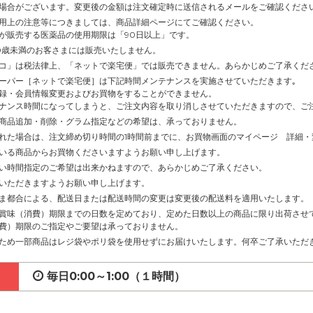
場合がございます。変更後の金額は注文確定時に送信されるメールをご確認くださ
用上の注意等につきましては、商品詳細ページにてご確認ください。
が販売する医薬品の使用期限は「90日以上」です。
0歳未満のお客さまには販売いたしません。
コ」は税法律上、「ネットで楽宅便」では販売できません。あらかじめご了承くだ
ーパー［ネットで楽宅便］は下記時間メンテナンスを実施させていただきます｡
録・会員情報変更およびお買物をすることができません。
ナンス時間になってしまうと、ご注文内容を取り消しさせていただきますので、ご
商品追加・削除・グラム指定などの希望は、承っておりません。
れた場合は、注文締め切り時間の1時間前までに、お買物画面のマイページ 詳細
いる商品からお買物くださいますようお願い申し上げます。
い時間指定のご希望は出来かねますので、あらかじめご了承ください。
いただきますようお願い申し上げます。
ま都合による、配送日または配送時間の変更は変更後の配送料を適用いたします。
賞味（消費）期限までの日数を定めており、定めた日数以上の商品に限り出荷させ
費）期限のご指定やご要望は承っておりません。
ため一部商品はレジ袋やポリ袋を使用せずにお届けいたします。何卒ご了承いただ
毎日0:00～1:00（１時間）