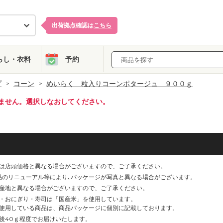
出荷拠点確認は
こちら
らし・衣料
予約
プ
コーン
めいらく 粒入りコーンポタージュ ９００ｇ
ません。選択しなおしてください。
は店頭価格と異なる場合がございますので、ご了承ください。
品のリニューアル等により､パッケージが写真と異なる場合がございます。
産地と異なる場合がございますので、ご了承ください。
・おにぎり・寿司は「国産米」を使用しています。
使用している商品は、商品パッケージに個別に記載しております。
後40ｇ程度でお届けいたします。