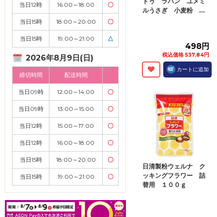
ドゥ ラパン ユメミ
当日12時
16:00～18:00
〇
ルうさぎ 小麦粉 ...
当日15時
18:00～20:00
〇
当日15時
19:00～21:00
△
498円
税込価格 537.84円
2026年8月9日(日)
カートに追加
締切時間
配送時間
当日09時
12:00～14:00
〇
当日09時
13:00～15:00
〇
当日12時
15:00～17:00
〇
当日12時
16:00～18:00
〇
当日15時
18:00～20:00
〇
日清製粉ウェルナ ク
ッキングフラワー 詰
当日15時
19:00～21:00
〇
替用 １００ｇ