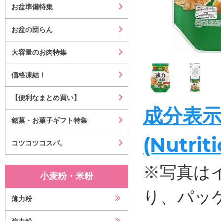
お盆準備特集
お盆の団らん
大容量のお肉特集
価格凍結！
【便利なまとめ買い】
成分表
銘菓・お菓子ギフト特集
(Nutrit
コツコツコスパ。
※写真は
小麦粉・米粉
り、パッ
薄力粉