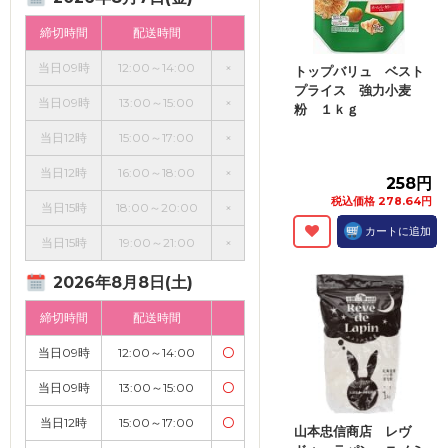
締切時間
配送時間
当日09時
12:00～14:00
×
トップバリュ ベスト
プライス 強力小麦
当日09時
13:00～15:00
×
粉 １ｋｇ
当日12時
15:00～17:00
×
当日12時
16:00～18:00
×
258円
税込価格 278.64円
当日15時
18:00～20:00
×
カートに追加
当日15時
19:00～21:00
×
2026年8月8日(土)
締切時間
配送時間
当日09時
12:00～14:00
〇
当日09時
13:00～15:00
〇
当日12時
15:00～17:00
〇
山本忠信商店 レヴ