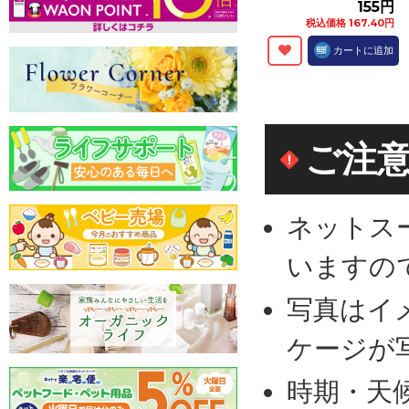
155円
税込価格 167.40円
カートに追加
ご注
ネットス
いますの
写真はイ
ケージが
時期・天