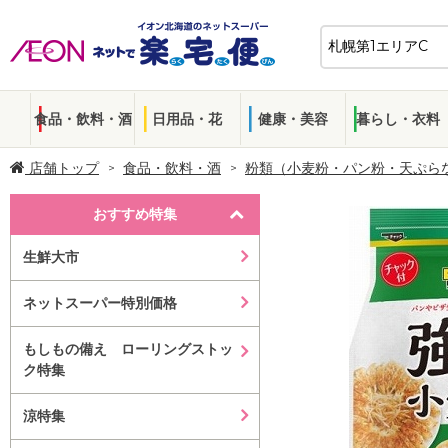
食品・飲料・酒
日用品・花
健康・美容
暮らし・衣料
店舗トップ
食品・飲料・酒
粉類（小麦粉・パン粉・天ぷら
おすすめ特集
生鮮大市
ネットスーパー特別価格
もしもの備え ローリングストッ
ク特集
涼特集