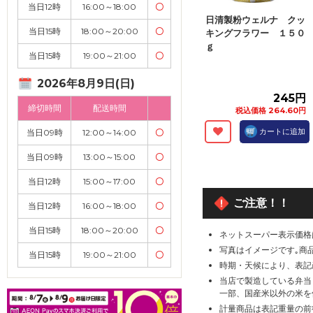
当日12時
16:00～18:00
〇
日清製粉ウェルナ クッ
当日15時
18:00～20:00
〇
キングフラワー １５０
ｇ
当日15時
19:00～21:00
〇
2026年8月9日(日)
245円
締切時間
配送時間
税込価格 264.60円
カートに追加
当日09時
12:00～14:00
〇
当日09時
13:00～15:00
〇
当日12時
15:00～17:00
〇
ご注意！！
当日12時
16:00～18:00
〇
当日15時
18:00～20:00
〇
ネットスーパー表示価格
写真はイメージです｡商
当日15時
19:00～21:00
〇
時期・天候により、表記
当店で製造している弁当
一部、国産米以外の米を
計量商品は表記重量の前