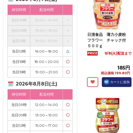
締切時間
配送時間
当日09時
12:00～14:00
×
当日09時
13:00～15:00
×
日清食品 薄力小麦粉
フラワー チャック付
当日12時
15:00～17:00
×
５００ｇ
当日12時
16:00～18:00
△
9/8(火)配送まで
当日15時
18:00～20:00
〇
185円
当日15時
19:00～21:00
〇
税込価格 199.80円
カートに追加
2026年8月8日(土)
締切時間
配送時間
当日09時
12:00～14:00
〇
当日09時
13:00～15:00
〇
当日12時
15:00～17:00
〇