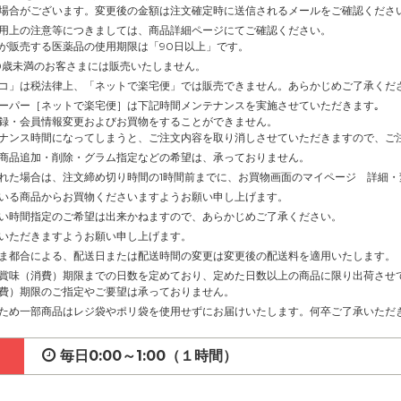
場合がございます。変更後の金額は注文確定時に送信されるメールをご確認くださ
用上の注意等につきましては、商品詳細ページにてご確認ください。
が販売する医薬品の使用期限は「90日以上」です。
0歳未満のお客さまには販売いたしません。
コ」は税法律上、「ネットで楽宅便」では販売できません。あらかじめご了承くだ
ーパー［ネットで楽宅便］は下記時間メンテナンスを実施させていただきます｡
録・会員情報変更およびお買物をすることができません。
ナンス時間になってしまうと、ご注文内容を取り消しさせていただきますので、ご
商品追加・削除・グラム指定などの希望は、承っておりません。
れた場合は、注文締め切り時間の1時間前までに、お買物画面のマイページ 詳細
いる商品からお買物くださいますようお願い申し上げます。
い時間指定のご希望は出来かねますので、あらかじめご了承ください。
いただきますようお願い申し上げます。
ま都合による、配送日または配送時間の変更は変更後の配送料を適用いたします。
賞味（消費）期限までの日数を定めており、定めた日数以上の商品に限り出荷させ
費）期限のご指定やご要望は承っておりません。
ため一部商品はレジ袋やポリ袋を使用せずにお届けいたします。何卒ご了承いただ
毎日0:00～1:00（１時間）