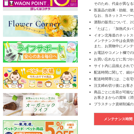
そのため、代金が異なる
医薬品の効果・効能、使
なお、当ネットスーパー
酒類の販売について、2
「たばこ」「加熱式タバ
イオン北海道のネットス
メンテナンス中は会員登
また、お買物中にメンテ
お電話やコメント欄での
お買い忘れなどに気づか
サイト内に品揃えされて
配送時間に関して、細か
配送時間帯には、ご在宅
注文締め切り後にお客さ
商品ごとに出荷が可能な
お客さまからの賞味（消
プラスチック資材削減の
メンテナンス時間