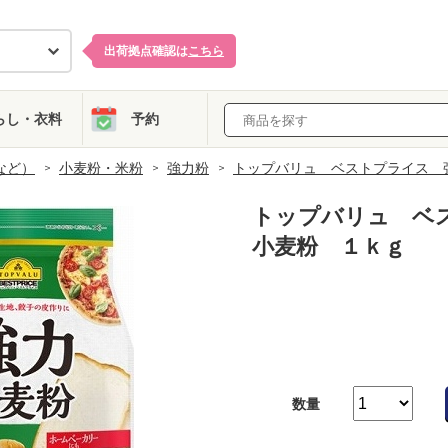
出荷拠点確認は
こちら
らし・衣料
予約
など）
小麦粉・米粉
強力粉
トップバリュ ベストプライス 
トップバリュ ベ
小麦粉 １ｋｇ
数量