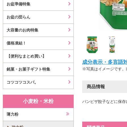
お盆準備特集
お盆の団らん
大容量のお肉特集
価格凍結！
【便利なまとめ買い】
成分表示・多言語対応等はこ
※写真はイメージです。
銘菓・お菓子ギフト特集
コツコツコスパ。
商品情報
小麦粉・米粉
パンピザ餃子などに保存
薄力粉