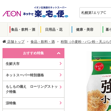
食品・飲料・酒
日用品・花
健康・美容
暮
店舗トップ
食品・飲料・酒
粉類（小麦粉・パン粉・天ぷら
おすすめ特集
生鮮大市
ネットスーパー特別価格
もしもの備え ローリングストッ
ク特集
涼特集