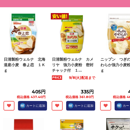
日清製粉ウェルナ 北海
日清製粉ウェルナ カメ
ニップン つぎ
道産小麦 春よ恋 １Ｋ
リヤ 強力小麦粉 密封
わらか強力小麦
ｇ
チャック付 １...
ｇ
9/8(火)配送まで
405円
335円
税込価格 437.40円
税込価格 361.80円
税込価格 46
カートに追加
カートに追加
カー