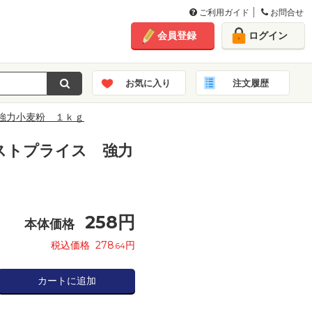
ご利用ガイド
お問合せ
会員登録
ログイン
お気に入り
注文履歴
強力小麦粉 １ｋｇ
ストプライス 強力
258
円
本体価格
税込価格
278
円
.64
カートに追加