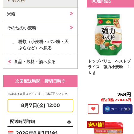
強力粉
関連商品
米粉
その他の小麦粉
粉類（小麦粉・パン粉・天
ぷらなど）へ戻る
トップバリュ ベストプ
食品・飲料・酒へ戻る
ライス 強力小麦粉 １
ｋｇ
次回配送時間 締切日時※
※詳細は会員ログイン後、ご確認下さいませ。
258円
税込価格 278.64円
8月7日(金) 12:00
カートに追加
配送時間詳細
2026年8月7日(金)