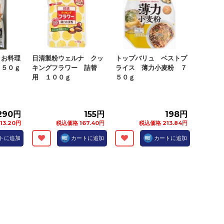
 お料理
日清製粉ウェルナ クッ
トップバリュ ベストプ
４５０ｇ
キングフラワー 詰替
ライス 薄力小麦粉 ７
用 １００ｇ
５０ｇ
290円
155円
198円
13.20円
税込価格 167.40円
税込価格 213.84円
トに追加
カートに追加
カートに追加