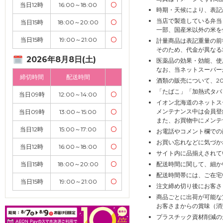
当日12時
16:00～18:00
〇
時期・天候により、表記
当店で製造している弁当
当日15時
18:00～20:00
〇
一部、国産米以外の米を
当日15時
19:00～21:00
〇
計量商品は表記重量の前
そのため、代金が異なる
2026年8月8日(土)
医薬品の効果・効能、使
なお、当ネットスーパー
締切時間
配送時間
酒類の販売について、2
「たばこ」「加熱式タバ
当日09時
12:00～14:00
〇
イオン北海道のネットス
メンテナンス中は会員登
当日09時
13:00～15:00
〇
また、お買物中にメンテ
当日12時
15:00～17:00
〇
お電話やコメント欄での
お買い忘れなどに気づか
当日12時
16:00～18:00
〇
サイト内に品揃えされて
当日15時
18:00～20:00
〇
配送時間に関して、細か
配送時間帯には、ご在宅
当日15時
19:00～21:00
〇
注文締め切り後にお客さ
商品ごとに出荷が可能な
お客さまからの賞味（消
プラスチック資材削減の