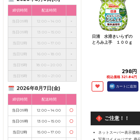
締切時間
配送時間
当日09時
12:00～14:00
×
当日09時
13:00～15:00
×
日清 水溶きいらずの
とろみ上手 １００ｇ
当日12時
15:00～17:00
×
当日12時
16:00～18:00
×
当日15時
18:00～20:00
×
298円
当日15時
19:00～21:00
×
税込価格 321.84円
カートに追加
2026年8月7日(金)
締切時間
配送時間
当日09時
12:00～14:00
〇
ご注意！！
当日09時
13:00～15:00
〇
当日12時
15:00～17:00
〇
ネットスーパー表示価格
写真はイメージです｡商