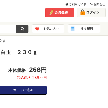
ご利用ガイド
お問合せ
会員登録
ログイン
お気に入り
注文履歴
０ｇ
 白玉 ２３０ｇ
268
円
本体価格
税込価格
289
円
.44
カートに追加