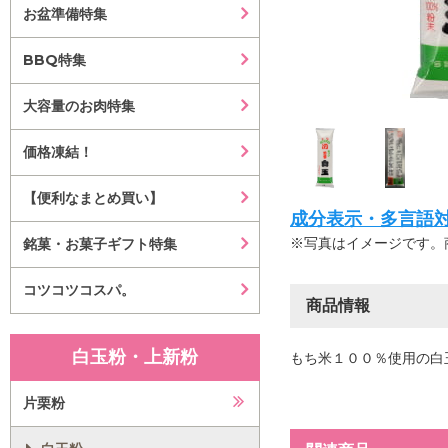
お盆準備特集
BBQ特集
大容量のお肉特集
価格凍結！
【便利なまとめ買い】
成分表示・多言語対応等はこ
※写真はイメージです。
銘菓・お菓子ギフト特集
コツコツコスパ。
商品情報
白玉粉・上新粉
もち米１００％使用の白
片栗粉