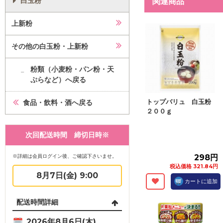
白玉粉
関連商品
上新粉
その他の白玉粉・上新粉
粉類（小麦粉・パン粉・天
ぷらなど）へ戻る
トップバリュ 白玉粉
食品・飲料・酒へ戻る
２００ｇ
次回配送時間 締切日時※
※詳細は会員ログイン後、ご確認下さいませ。
298円
税込価格 321.84円
8月7日(金) 9:00
カートに追加
配送時間詳細
2026年8月6日(木)