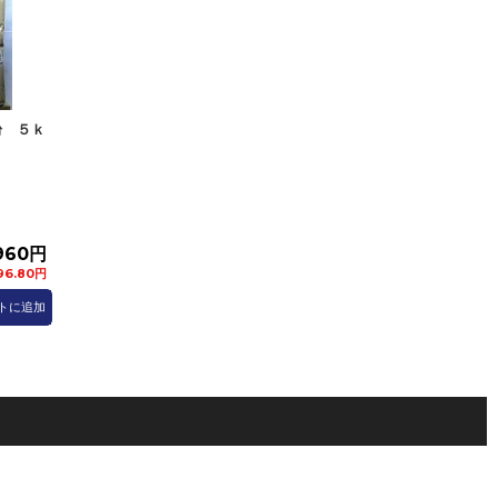
粉 ５ｋ
960円
96.80円
トに追加