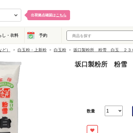
出荷拠点確認は
こちら
らし・衣料
予約
など）
白玉粉・上新粉
白玉粉
坂口製粉所 粉雪 白玉 ２３
坂口製粉所 粉雪
数量