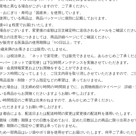
産地と異なる場合がございますので、ご了承ください。
・おにぎり・寿司は「国産米」を使用しています。
使用している商品は、商品パッケージに個別に記載しております。
後40ｇ程度でお届けいたします。
場合がございます。変更後の金額は注文確定時に送信されるメールをご確認くださ
用上の注意等につきましては、商品詳細ページにてご確認ください。
が販売する医薬品の使用期限は「90日以上」です。
0歳未満のお客さまには販売いたしません。
コ」は税法律上、「ネットで楽宅便」では販売できません。あらかじめご了承くだ
ーパー［ネットで楽宅便］は下記時間メンテナンスを実施させていただきます｡
録・会員情報変更およびお買物をすることができません。
ナンス時間になってしまうと、ご注文内容を取り消しさせていただきますので、ご
商品追加・削除・グラム指定などの希望は、承っておりません。
れた場合は、注文締め切り時間の1時間前までに、お買物画面のマイページ 詳細
いる商品からお買物くださいますようお願い申し上げます。
い時間指定のご希望は出来かねますので、あらかじめご了承ください。
いただきますようお願い申し上げます。
ま都合による、配送日または配送時間の変更は変更後の配送料を適用いたします。
賞味（消費）期限までの日数を定めており、定めた日数以上の商品に限り出荷させ
費）期限のご指定やご要望は承っておりません。
ため一部商品はレジ袋やポリ袋を使用せずにお届けいたします。何卒ご了承いただ