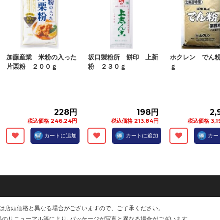
加藤産業 米粉の入った
坂口製粉所 餅印 上新
ホクレン でん
片栗粉 ２００ｇ
粉 ２３０ｇ
ｇ
228円
198円
2,
税込価格 246.24円
税込価格 213.84円
税込価格 3,1
カートに追加
カートに追加
カー
は店頭価格と異なる場合がございますので、ご了承ください。
品のリニューアル等により､パッケージが写真と異なる場合がございます。