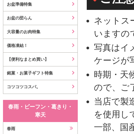
お盆準備特集
お盆の団らん
ネットス
いますの
大容量のお肉特集
写真はイ
価格凍結！
ケージが
【便利なまとめ買い】
時期・天
銘菓・お菓子ギフト特集
ので、ご
コツコツコスパ。
当店で製
春雨・ビーフン・葛きり・
を使用し
寒天
一部、国
春雨