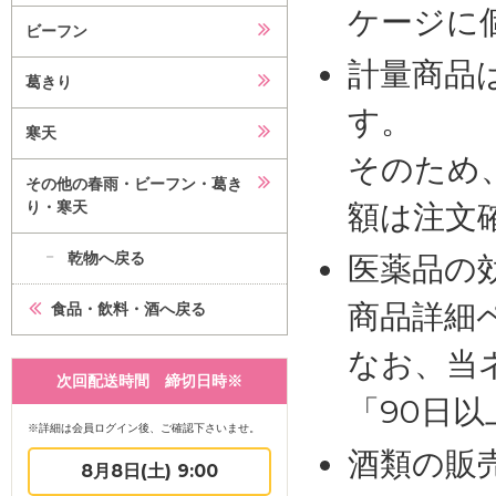
ケージに
ビーフン
計量商品
葛きり
す。
寒天
そのため
その他の春雨・ビーフン・葛き
り・寒天
額は注文
乾物へ戻る
医薬品の
商品詳細
食品・飲料・酒へ戻る
なお、当
次回配送時間 締切日時※
「90日
※詳細は会員ログイン後、ご確認下さいませ。
酒類の販
8月8日(土) 9:00