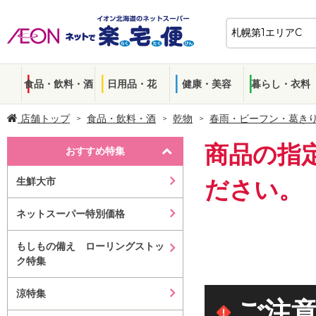
食品・飲料・酒
日用品・花
健康・美容
暮らし・衣料
店舗トップ
食品・飲料・酒
乾物
春雨・ビーフン・葛き
商品の指
おすすめ特集
生鮮大市
ださい。
ネットスーパー特別価格
もしもの備え ローリングストッ
ク特集
涼特集
ご注