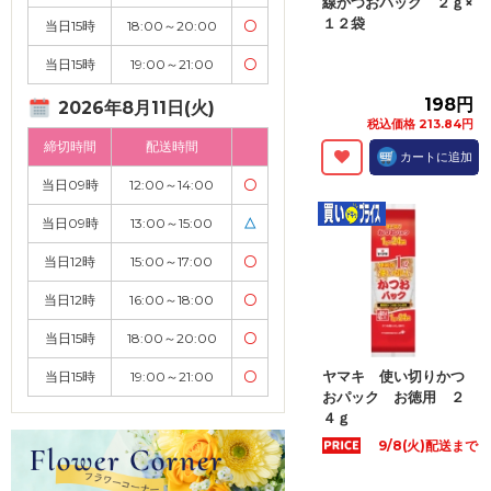
線かつおパック ２ｇ×
１２袋
当日15時
18:00～20:00
〇
当日15時
19:00～21:00
〇
198円
2026年8月11日(火)
税込価格 213.84円
締切時間
配送時間
カートに追加
当日09時
12:00～14:00
〇
当日09時
13:00～15:00
△
当日12時
15:00～17:00
〇
当日12時
16:00～18:00
〇
当日15時
18:00～20:00
〇
ヤマキ 使い切りかつ
当日15時
19:00～21:00
〇
おパック お徳用 ２
４ｇ
9/8(火)配送まで