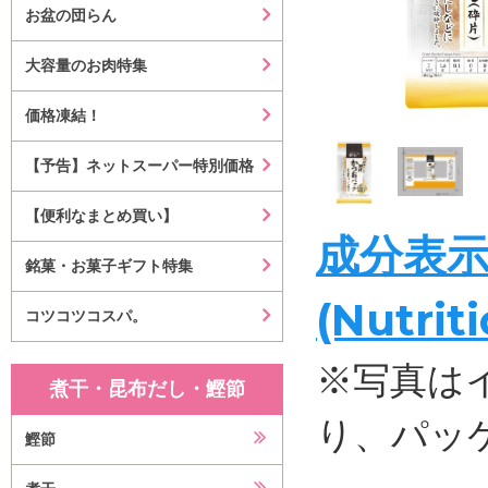
お盆の団らん
大容量のお肉特集
価格凍結！
【予告】ネットスーパー特別価格
【便利なまとめ買い】
成分表
銘菓・お菓子ギフト特集
(Nutrit
コツコツコスパ。
※写真は
煮干・昆布だし・鰹節
り、パッ
鰹節