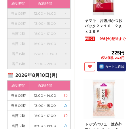
締切時間
配送時間
当日09時
12:00～14:00
×
ヤマキ お徳用かつお
当日09時
13:00～15:00
×
パック２ｘ１６ ２ｇ
ｘ１６Ｐ
当日12時
15:00～17:00
×
9/8(火)配送まで
当日12時
16:00～18:00
×
225円
当日15時
18:00～20:00
×
税込価格 243円
当日15時
19:00～21:00
×
カートに追加
2026年8月10日(月)
締切時間
配送時間
当日09時
12:00～14:00
〇
当日09時
13:00～15:00
△
当日12時
15:00～17:00
〇
トップバリュ 遠赤外
当日12時
16:00～18:00
△