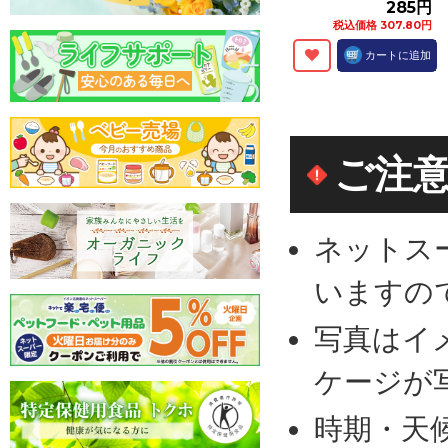
285円
税込価格 307.80円
カートに追加
ご注
ネットス
いますの
写真はイ
ケージが
時期・天