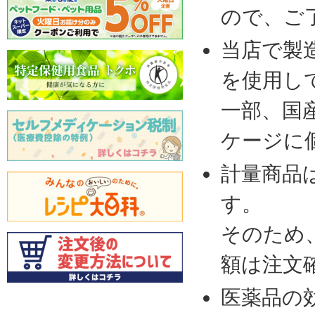
ので、ご
当店で製
を使用し
一部、国
ケージに
計量商品
す。
そのため
額は注文
医薬品の