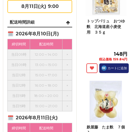
8月11日(火) 9:00
トップバリュ おつゆ
配送時間詳細
麩 北海道産小麦使
用 ３５ｇ
2026年8月10日(月)
締切時間
配送時間
148円
当日09時
12:00～14:00
×
税込価格 159.84円
当日09時
13:00～15:00
×
カートに追加
当日12時
15:00～17:00
×
当日12時
16:00～18:00
×
当日15時
18:00～20:00
×
当日15時
19:00～21:00
×
2026年8月11日(火)
麸屋藤 たま麩 ７個
締切時間
配送時間