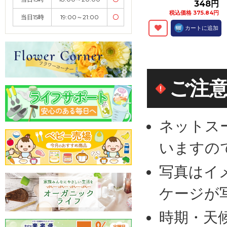
348円
税込価格 375.84円
当日15時
19:00～21:00
〇
カートに追加
ご注
ネットス
いますの
写真はイ
ケージが
時期・天