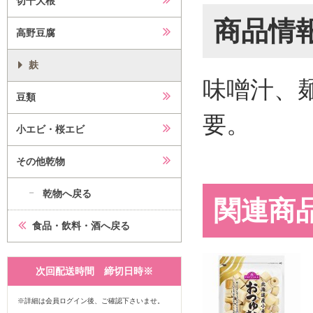
切干大根
商品情
高野豆腐
麸
味噌汁、
豆類
要。
小エビ・桜エビ
その他乾物
乾物へ戻る
関連商
食品・飲料・酒へ戻る
次回配送時間 締切日時※
※詳細は会員ログイン後、ご確認下さいませ。