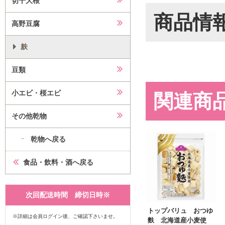
切干大根
商品情
高野豆腐
麸
豆類
小エビ・桜エビ
関連商
その他乾物
乾物へ戻る
食品・飲料・酒へ戻る
次回配送時間 締切日時※
トップバリュ おつゆ
※詳細は会員ログイン後、ご確認下さいませ。
麩 北海道産小麦使