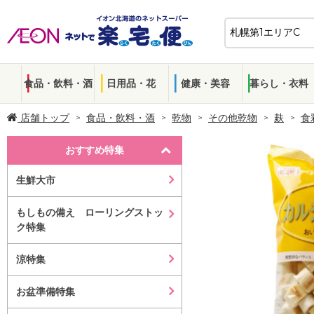
食品・飲料・酒
日用品・花
健康・美容
暮らし・衣料
店舗トップ
食品・飲料・酒
乾物
その他乾物
麸
食
おすすめ特集
生鮮大市
もしもの備え ローリングストッ
ク特集
涼特集
お盆準備特集