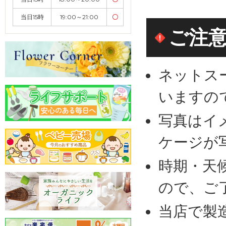
当日15時
19:00～21:00
〇
ご注
ネットス
いますの
写真はイ
ケージが
時期・天
ので、ご
当店で製