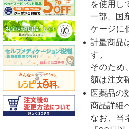
を使用し
一部、国
ケージに
計量商品
す。
そのため
額は注文
医薬品の
商品詳細
なお、当