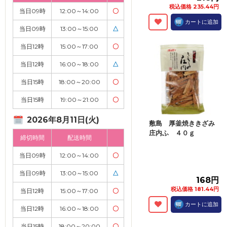
税込価格 235.44円
当日09時
12:00～14:00
〇
カートに追加
当日09時
13:00～15:00
△
当日12時
15:00～17:00
〇
当日12時
16:00～18:00
△
当日15時
18:00～20:00
〇
当日15時
19:00～21:00
〇
2026年8月11日(火)
敷島 厚釜焼ききざみ
庄内ふ ４０ｇ
締切時間
配送時間
当日09時
12:00～14:00
〇
当日09時
13:00～15:00
△
168円
税込価格 181.44円
当日12時
15:00～17:00
〇
カートに追加
当日12時
16:00～18:00
〇
当日15時
18:00～20:00
〇