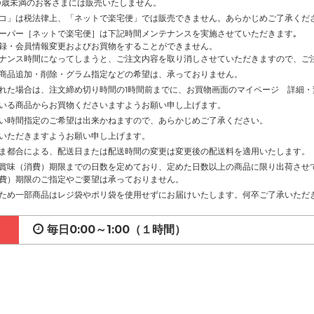
0歳未満のお客さまには販売いたしません。
コ」は税法律上、「ネットで楽宅便」では販売できません。あらかじめご了承くだ
ーパー［ネットで楽宅便］は下記時間メンテナンスを実施させていただきます｡
録・会員情報変更およびお買物をすることができません。
ナンス時間になってしまうと、ご注文内容を取り消しさせていただきますので、ご
商品追加・削除・グラム指定などの希望は、承っておりません。
れた場合は、注文締め切り時間の1時間前までに、お買物画面のマイページ 詳細
いる商品からお買物くださいますようお願い申し上げます。
い時間指定のご希望は出来かねますので、あらかじめご了承ください。
いただきますようお願い申し上げます。
ま都合による、配送日または配送時間の変更は変更後の配送料を適用いたします。
賞味（消費）期限までの日数を定めており、定めた日数以上の商品に限り出荷させ
費）期限のご指定やご要望は承っておりません。
ため一部商品はレジ袋やポリ袋を使用せずにお届けいたします。何卒ご了承いただ
毎日0:00～1:00（１時間）