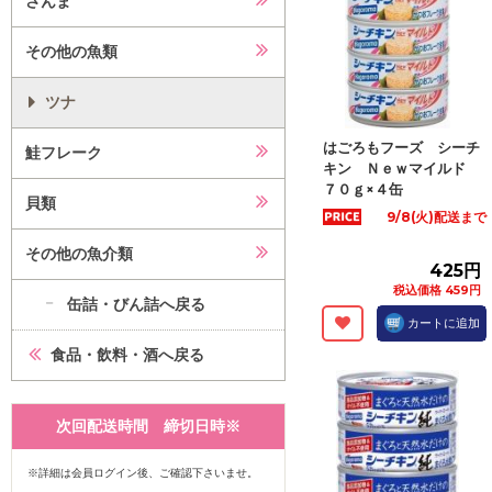
さんま
その他の魚類
ツナ
はごろもフーズ シーチ
鮭フレーク
キン Ｎｅｗマイルド
７０ｇ×４缶
貝類
9/8(火)配送まで
その他の魚介類
425円
税込価格 459円
缶詰・びん詰へ戻る
カートに追加
食品・飲料・酒へ戻る
次回配送時間 締切日時※
※詳細は会員ログイン後、ご確認下さいませ。