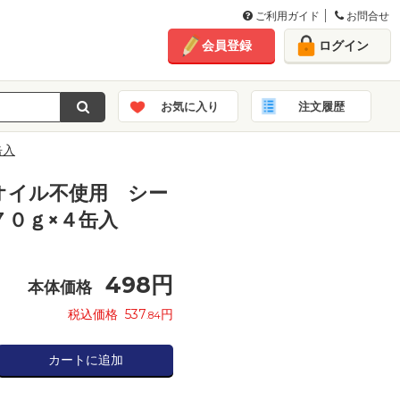
ご利用ガイド
お問合せ
会員登録
ログイン
お気に入り
注文履歴
缶入
オイル不使用 シー
７０ｇ×４缶入
498
円
本体価格
税込価格
537
円
.84
カートに追加