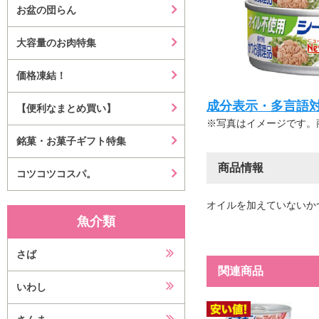
お盆の団らん
大容量のお肉特集
価格凍結！
成分表示・多言語対応等はこ
【便利なまとめ買い】
※写真はイメージです。
銘菓・お菓子ギフト特集
商品情報
コツコツコスパ。
オイルを加えていないか
魚介類
さば
関連商品
いわし