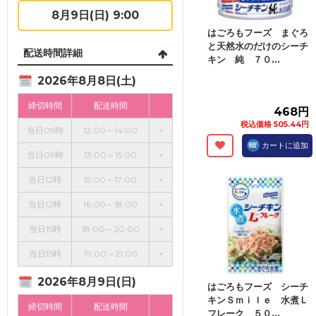
8月9日(日) 9:00
はごろもフーズ まぐろ
と天然水のだけのシーチ
配送時間詳細
キン 純 ７０...
2026年8月8日(土)
締切時間
配送時間
468円
税込価格 505.44円
当日09時
12:00～14:00
×
カートに追加
当日09時
13:00～15:00
×
当日12時
15:00～17:00
×
当日12時
16:00～18:00
×
当日15時
18:00～20:00
×
当日15時
19:00～21:00
×
2026年8月9日(日)
はごろもフーズ シーチ
キンＳｍｉｌｅ 水煮Ｌ
締切時間
配送時間
フレーク ５０...