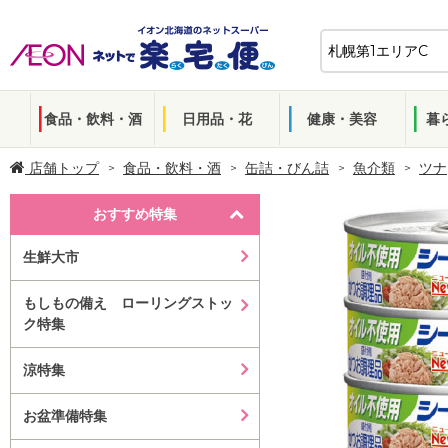
食品・飲料・酒
日用品・花
健康・美容
暮
店舗トップ
食品・飲料・酒
缶詰・びん詰
魚介類
ツナ
おすすめ特集
生鮮大市
もしもの備え ローリングストッ
ク特集
涼特集
お盆準備特集