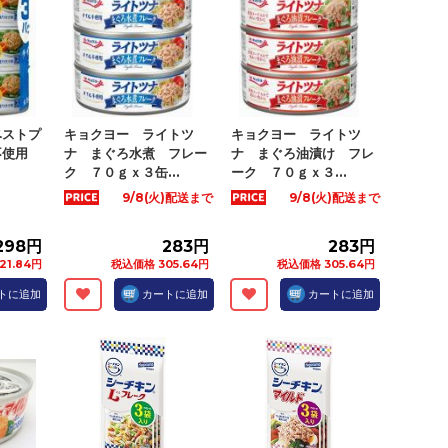
ベストプ
キョクヨー ライトツ
キョクヨー ライトツ
不使用
ナ まぐろ水煮 フレー
ナ まぐろ油漬け フレ
.
ク ７０ｇｘ３缶...
ーク ７０ｇｘ３...
9/8(火)配送まで
9/8(火)配送まで
298円
283円
283円
21.84円
税込価格 305.64円
税込価格 305.64円
トに追加
カートに追加
カートに追加