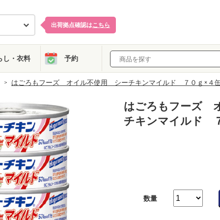
出荷拠点確認は
こちら
らし・衣料
予約
はごろもフーズ オイル不使用 シーチキンマイルド ７０ｇ×４
はごろもフーズ 
チキンマイルド 
数量