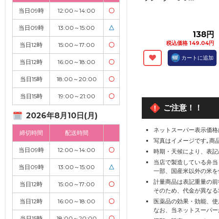
当日09時
12:00～14:00
〇
当日09時
13:00～15:00
△
138円
税込価格 149.04円
当日12時
15:00～17:00
〇
カートに追加
当日12時
16:00～18:00
〇
当日15時
18:00～20:00
〇
当日15時
19:00～21:00
〇
ご注意！！
2026年8月10日(月)
ネットスーパー表示価格
締切時間
配送時間
写真はイメージです｡商
当日09時
12:00～14:00
〇
時期・天候により、表記
当店で製造している弁当
当日09時
13:00～15:00
△
一部、国産米以外の米を
計量商品は表記重量の前
当日12時
15:00～17:00
〇
そのため、代金が異なる
当日12時
16:00～18:00
〇
医薬品の効果・効能、使
なお、当ネットスーパー
当日15時
18:00～20:00
〇