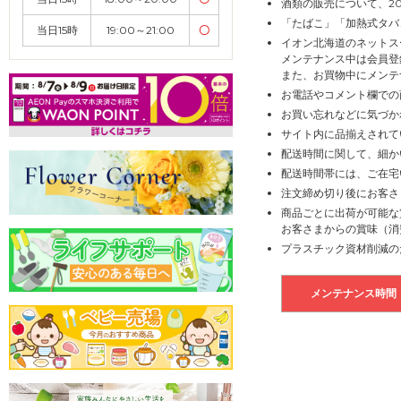
酒類の販売について、2
「たばこ」「加熱式タバ
当日15時
19:00～21:00
〇
イオン北海道のネットス
メンテナンス中は会員登
また、お買物中にメンテ
お電話やコメント欄での
お買い忘れなどに気づか
サイト内に品揃えされて
配送時間に関して、細か
配送時間帯には、ご在宅
注文締め切り後にお客さ
商品ごとに出荷が可能な
お客さまからの賞味（消
プラスチック資材削減の
メンテナンス時間