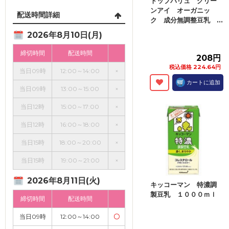
トップバリュ グリー
ンアイ オーガニッ
配送時間詳細
ク 成分無調整豆乳 ...
2026年8月10日(月)
締切時間
配送時間
208円
税込価格 224.64円
当日09時
12:00～14:00
×
カートに追加
当日09時
13:00～15:00
×
当日12時
15:00～17:00
×
当日12時
16:00～18:00
×
当日15時
18:00～20:00
×
当日15時
19:00～21:00
×
2026年8月11日(火)
キッコーマン 特濃調
製豆乳 １０００ｍｌ
締切時間
配送時間
当日09時
12:00～14:00
〇