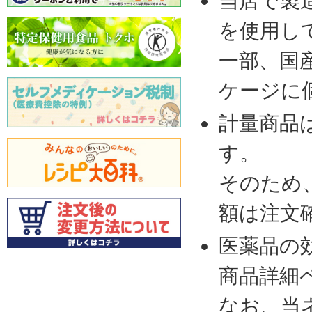
当店で製
を使用し
一部、国
ケージに
計量商品
す。
そのため
額は注文
医薬品の
商品詳細
なお、当