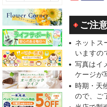
ご注
ネットス
いますの
写真はイ
ケージが
時期・天
ので、ご