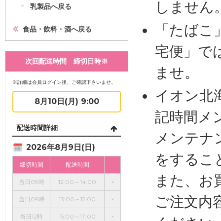
しません
乳製品へ戻る
「たばこ
食品・飲料・酒へ戻る
宅便」で
次回配送時間 締切日時※
ませ。
※詳細は会員ログイン後、ご確認下さいませ。
イオン北
8月10日(月) 9:00
記時間メ
配送時間詳細
メンテナ
2026年8月9日(日)
をするこ
締切時間
配送時間
また、お
当日09時
12:00～14:00
×
ご注文内
当日09時
13:00～15:00
×
当日12時
15:00～17:00
×