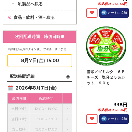
乳製品へ戻る
税込価格 235.44円
カートに追加
食品・飲料・酒へ戻る
次回配送時間 締切日時※
※詳細は会員ログイン後、ご確認下さいませ。
8月7日(金) 15:00
雪印メグミルク ６Ｐ
配送時間詳細
チーズ 塩分２５％カ
ット ９０ｇ
2026年8月7日(金)
締切時間
配送時間
338円
当日09時
12:00～14:00
×
税込価格 365.04円
当日09時
13:00～15:00
×
カートに追加
当日12時
15:00～17:00
×