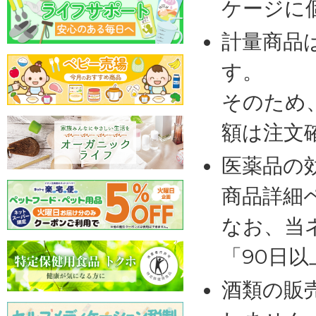
ケージに
計量商品
す。
そのため
額は注文
医薬品の
商品詳細
なお、当
「90日
酒類の販