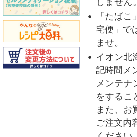
しません
「たばこ
宅便」で
ませ。
イオン北
記時間メ
メンテナ
をするこ
また、お
ご注文内
ください