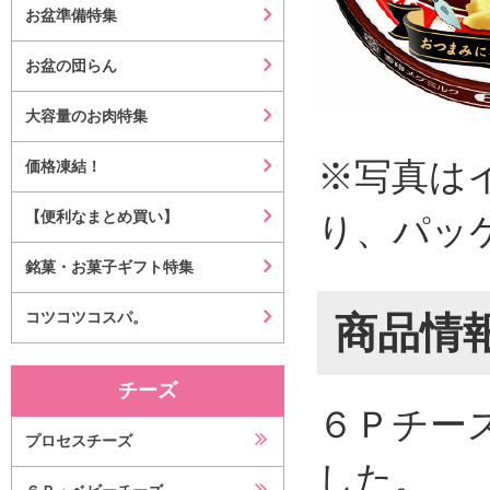
お盆準備特集
お盆の団らん
大容量のお肉特集
※写真は
価格凍結！
【便利なまとめ買い】
り、パッ
銘菓・お菓子ギフト特集
コツコツコスパ。
商品情
チーズ
６Ｐチー
プロセスチーズ
した。