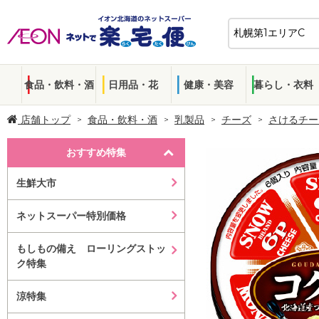
食品・飲料・酒
日用品・花
健康・美容
暮らし・衣料
店舗トップ
食品・飲料・酒
乳製品
チーズ
さけるチー
おすすめ特集
生鮮大市
ネットスーパー特別価格
もしもの備え ローリングストッ
ク特集
涼特集