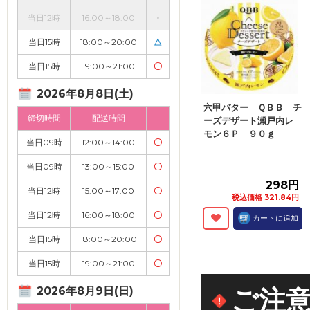
当日12時
16:00～18:00
×
当日15時
18:00～20:00
△
当日15時
19:00～21:00
〇
2026年8月8日(土)
六甲バター ＱＢＢ チ
締切時間
配送時間
ーズデザート瀬戸内レ
モン６Ｐ ９０ｇ
当日09時
12:00～14:00
〇
当日09時
13:00～15:00
〇
298円
当日12時
15:00～17:00
〇
税込価格 321.84円
当日12時
16:00～18:00
〇
カートに追加
当日15時
18:00～20:00
〇
当日15時
19:00～21:00
〇
2026年8月9日(日)
ご注