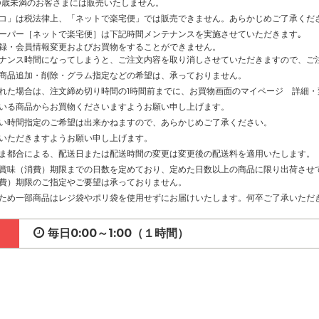
0歳未満のお客さまには販売いたしません。
コ」は税法律上、「ネットで楽宅便」では販売できません。あらかじめご了承くだ
ーパー［ネットで楽宅便］は下記時間メンテナンスを実施させていただきます｡
録・会員情報変更およびお買物をすることができません。
ナンス時間になってしまうと、ご注文内容を取り消しさせていただきますので、ご
商品追加・削除・グラム指定などの希望は、承っておりません。
れた場合は、注文締め切り時間の1時間前までに、お買物画面のマイページ 詳細
いる商品からお買物くださいますようお願い申し上げます。
い時間指定のご希望は出来かねますので、あらかじめご了承ください。
いただきますようお願い申し上げます。
ま都合による、配送日または配送時間の変更は変更後の配送料を適用いたします。
賞味（消費）期限までの日数を定めており、定めた日数以上の商品に限り出荷させ
費）期限のご指定やご要望は承っておりません。
ため一部商品はレジ袋やポリ袋を使用せずにお届けいたします。何卒ご了承いただ
毎日0:00～1:00（１時間）