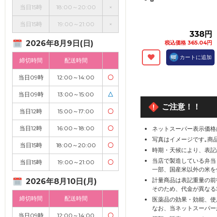
当日15時
18:00～20:00
×
当日15時
19:00～21:00
×
338円
2026年8月9日(日)
税込価格 365.04円
カートに追加
締切時間
配送時間
当日09時
12:00～14:00
〇
当日09時
13:00～15:00
△
ご注意！！
当日12時
15:00～17:00
〇
当日12時
16:00～18:00
〇
ネットスーパー表示価格
写真はイメージです｡商
当日15時
18:00～20:00
〇
時期・天候により、表記
当店で製造している弁当
当日15時
19:00～21:00
〇
一部、国産米以外の米を
計量商品は表記重量の前
2026年8月10日(月)
そのため、代金が異なる
締切時間
配送時間
医薬品の効果・効能、使
なお、当ネットスーパー
当日09時
12:00～14:00
〇