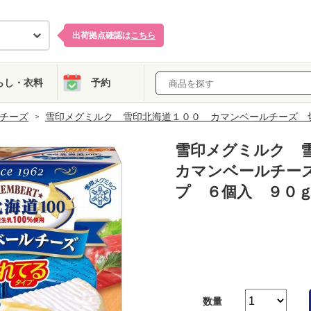
出荷拠点確認は
こちら
らし・衣料
予約
チーズ
雪印メグミルク 雪印北海道１００ カマンベールチーズ 
雪印メグミルク 
カマンベールチー
プ ６個入 ９０
数量