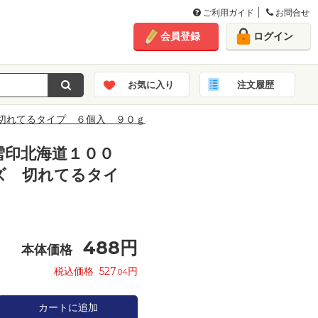
ご利用ガイド
お問合せ
会員登録
ログイン
お気に入り
注文履歴
切れてるタイプ ６個入 ９０ｇ
雪印北海道１００
ズ 切れてるタイ
ｇ
488
円
本体価格
税込価格
527
円
.04
カートに追加