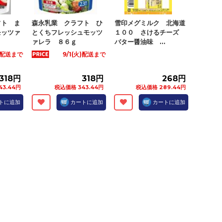
フト ま
森永乳業 クラフト ひ
雪印メグミルク 北海道
モッツァ
とくちフレッシュモッツ
１００ さけるチーズ
ァレラ ８６ｇ
バター醤油味 ...
火)配送まで
9/1(火)配送まで
318円
318円
268円
43.44円
税込価格 343.44円
税込価格 289.44円
トに追加
カートに追加
カートに追加