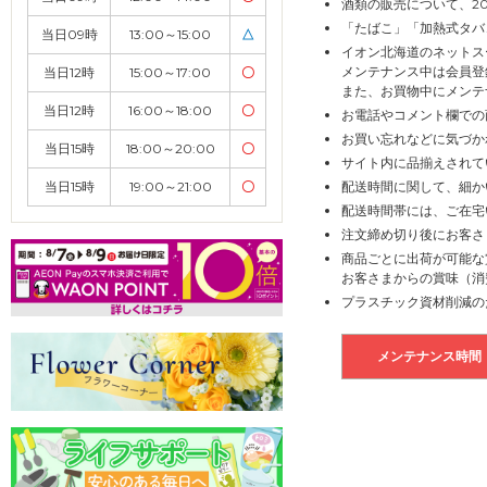
酒類の販売について、2
「たばこ」「加熱式タバ
当日09時
13:00～15:00
△
イオン北海道のネットス
メンテナンス中は会員登
当日12時
15:00～17:00
〇
また、お買物中にメンテ
当日12時
16:00～18:00
〇
お電話やコメント欄での
お買い忘れなどに気づか
当日15時
18:00～20:00
〇
サイト内に品揃えされて
当日15時
19:00～21:00
〇
配送時間に関して、細か
配送時間帯には、ご在宅
注文締め切り後にお客さ
商品ごとに出荷が可能な
お客さまからの賞味（消
プラスチック資材削減の
メンテナンス時間