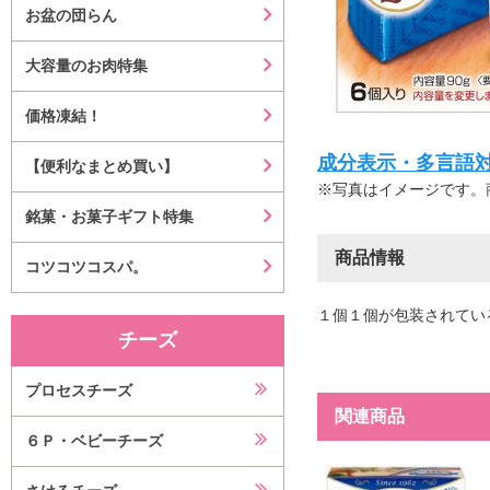
お盆の団らん
大容量のお肉特集
価格凍結！
成分表示・多言語対応等はこ
【便利なまとめ買い】
※写真はイメージです。
銘菓・お菓子ギフト特集
商品情報
コツコツコスパ。
１個１個が包装されてい
チーズ
プロセスチーズ
関連商品
６Ｐ・ベビーチーズ