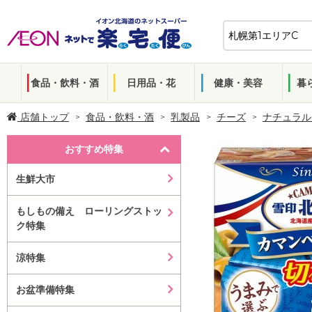
食品・飲料・酒
日用品・花
健康・美容
暮
店舗トップ
食品・飲料・酒
乳製品
チーズ
ナチュラル
おすすめ特集
生鮮大市
もしもの備え ローリングストッ
ク特集
涼特集
お盆準備特集