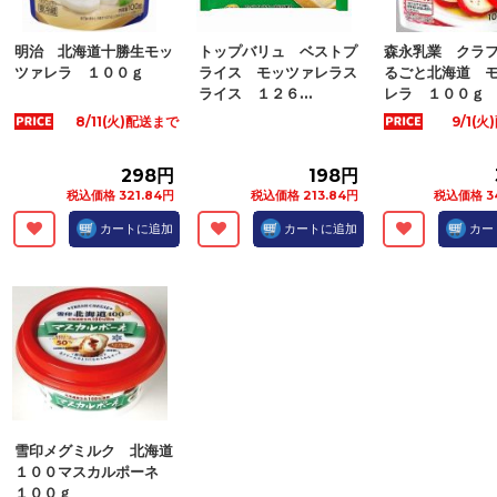
明治 北海道十勝生モッ
トップバリュ ベストプ
森永乳業 クラ
ツァレラ １００ｇ
ライス モッツァレラス
るごと北海道 
ライス １２６...
レラ １００ｇ
8/11(火)配送まで
9/1(
298円
198円
税込価格 321.84円
税込価格 213.84円
税込価格 3
カートに追加
カートに追加
カー
雪印メグミルク 北海道
１００マスカルポーネ
１００ｇ