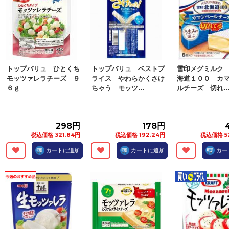
トップバリュ ひとくち
トップバリュ ベストプ
雪印メグミルク
モッツァレラチーズ ９
ライス やわらかくさけ
海道１００ カ
６ｇ
ちゃう モッツ...
ルチーズ 切れ..
298円
178円
税込価格 321.84円
税込価格 192.24円
税込価格 5
カートに追加
カートに追加
カー