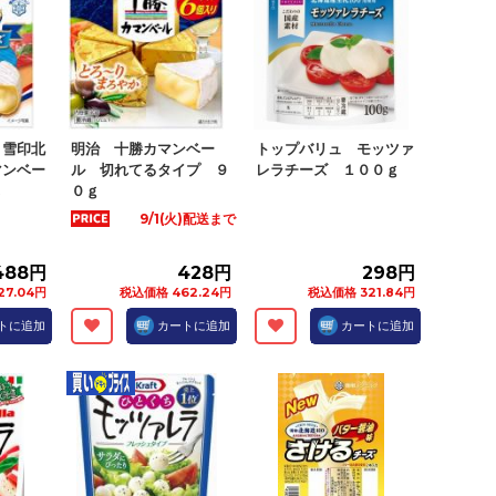
 雪印北
明治 十勝カマンベー
トップバリュ モッツァ
マンベー
ル 切れてるタイプ ９
レラチーズ １００ｇ
.
０ｇ
9/1(火)配送まで
488円
428円
298円
27.04円
税込価格 462.24円
税込価格 321.84円
トに追加
カートに追加
カートに追加