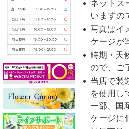
ネットス
当日09時
13:00～15:00
△
いますの
当日12時
15:00～17:00
〇
写真はイ
当日12時
16:00～18:00
〇
ケージが
当日15時
18:00～20:00
〇
当日15時
19:00～21:00
〇
時期・天
ので、ご
当店で製
を使用し
一部、国
ケージに