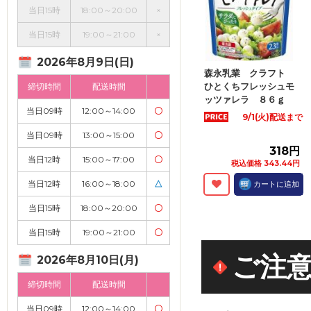
当日15時
18:00～20:00
×
当日15時
19:00～21:00
×
2026年8月9日(日)
森永乳業 クラフト
ひとくちフレッシュモ
締切時間
配送時間
ッツァレラ ８６ｇ
当日09時
12:00～14:00
〇
9/1(火)配送まで
当日09時
13:00～15:00
〇
318円
当日12時
15:00～17:00
〇
税込価格 343.44円
当日12時
16:00～18:00
△
カートに追加
当日15時
18:00～20:00
〇
当日15時
19:00～21:00
〇
ご注
2026年8月10日(月)
締切時間
配送時間
当日09時
12:00～14:00
〇