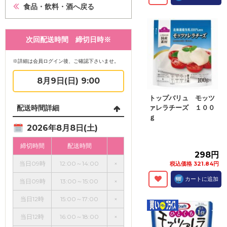
食品・飲料・酒へ戻る
次回配送時間 締切日時※
※詳細は会員ログイン後、ご確認下さいませ。
8月9日(日) 9:00
トップバリュ モッツ
配送時間詳細
ァレラチーズ １００
ｇ
2026年8月8日(土)
締切時間
配送時間
298円
当日09時
12:00～14:00
×
税込価格 321.84円
カートに追加
当日09時
13:00～15:00
×
当日12時
15:00～17:00
×
当日12時
16:00～18:00
×