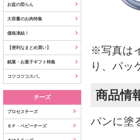
お盆の団らん
大容量のお肉特集
価格凍結！
※写真は
【便利なまとめ買い】
銘菓・お菓子ギフト特集
り、パッ
コツコツコスパ。
商品情
チーズ
プロセスチーズ
パンに塗
６Ｐ・ベビーチーズ