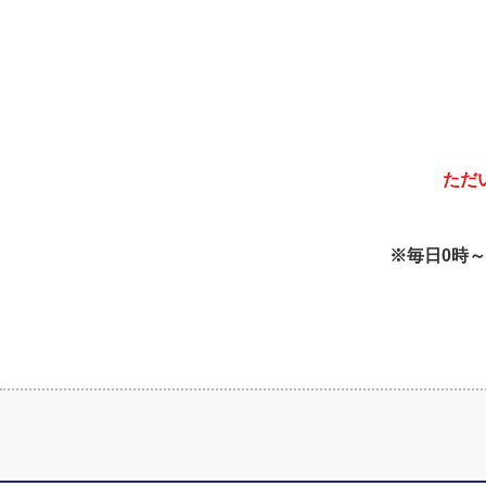
ただ
※毎日0時