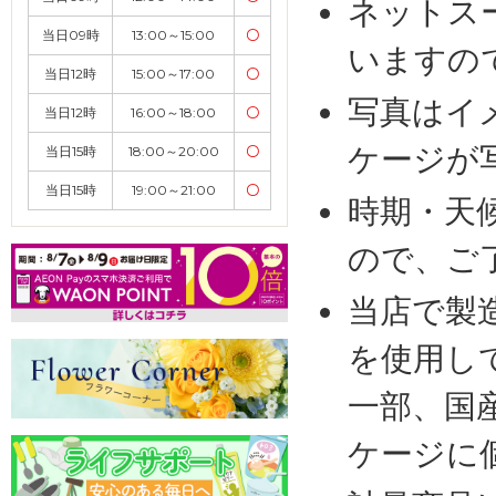
ネットス
当日09時
13:00～15:00
〇
いますの
当日12時
15:00～17:00
〇
写真はイ
当日12時
16:00～18:00
〇
ケージが
当日15時
18:00～20:00
〇
当日15時
19:00～21:00
〇
時期・天
ので、ご
当店で製
を使用し
一部、国
ケージに