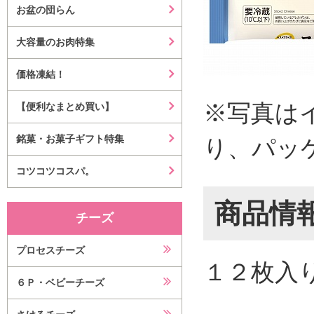
お盆の団らん
大容量のお肉特集
価格凍結！
※写真は
【便利なまとめ買い】
銘菓・お菓子ギフト特集
り、パッ
コツコツコスパ。
商品情
チーズ
プロセスチーズ
１２枚入
６Ｐ・ベビーチーズ