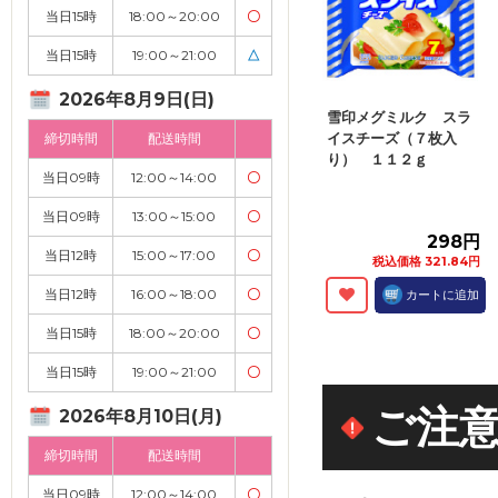
当日15時
18:00～20:00
〇
当日15時
19:00～21:00
△
2026年8月9日(日)
雪印メグミルク スラ
イスチーズ（７枚入
締切時間
配送時間
り） １１２ｇ
当日09時
12:00～14:00
〇
当日09時
13:00～15:00
〇
298円
当日12時
15:00～17:00
〇
税込価格 321.84円
当日12時
16:00～18:00
〇
カートに追加
当日15時
18:00～20:00
〇
当日15時
19:00～21:00
〇
ご注
2026年8月10日(月)
締切時間
配送時間
当日09時
12:00～14:00
〇