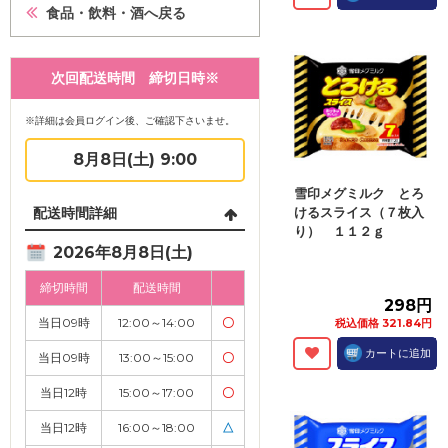
食品・飲料・酒へ戻る
次回配送時間 締切日時※
※詳細は会員ログイン後、ご確認下さいませ。
8月8日(土) 9:00
雪印メグミルク とろ
配送時間詳細
けるスライス（７枚入
り） １１２ｇ
2026年8月8日(土)
締切時間
配送時間
298円
当日09時
12:00～14:00
〇
税込価格 321.84円
カートに追加
当日09時
13:00～15:00
〇
当日12時
15:00～17:00
〇
当日12時
16:00～18:00
△