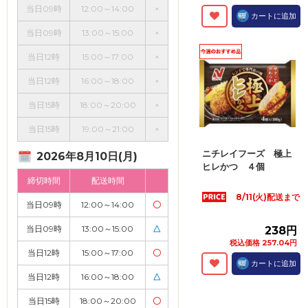
当日09時
12:00～14:00
×
カートに追加
当日09時
13:00～15:00
×
当日12時
15:00～17:00
×
当日12時
16:00～18:00
×
当日15時
18:00～20:00
×
当日15時
19:00～21:00
×
ニチレイフーズ 極上
2026年8月10日(月)
ヒレかつ ４個
締切時間
配送時間
8/11(火)配送まで
当日09時
12:00～14:00
〇
当日09時
13:00～15:00
△
238円
税込価格 257.04円
当日12時
15:00～17:00
〇
カートに追加
当日12時
16:00～18:00
△
当日15時
18:00～20:00
〇