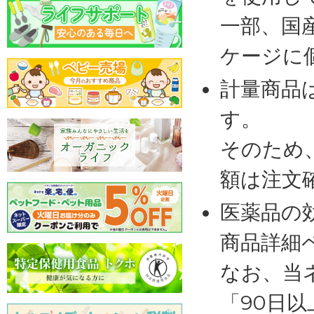
一部、国
ケージに
計量商品
す。
そのため
額は注文
医薬品の
商品詳細
なお、当
「90日