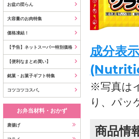
お盆の団らん
大容量のお肉特集
価格凍結！
成分表
【予告】ネットスーパー特別価格
【便利なまとめ買い】
(Nutrit
銘菓・お菓子ギフト特集
※写真は
コツコツコスパ。
り、パッ
お弁当材料・おかず
唐揚げ
商品情