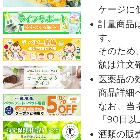
ケージに
計量商品
す。
そのため
額は注文
医薬品の
商品詳細
なお、当
「90日
酒類の販