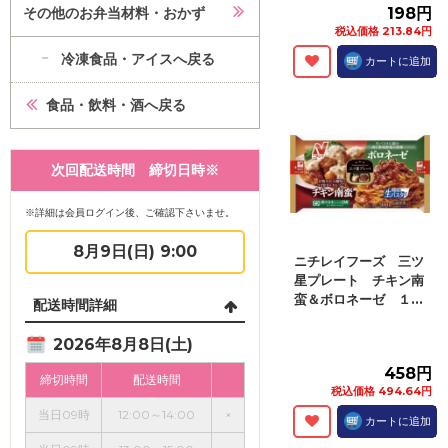
その他のお弁当材料・おかず
198円
税込価格 213.84円
冷凍食品・アイスへ戻る
カートに追加
食品・飲料・酒へ戻る
次回配送時間 締切日時※
※詳細は会員ログイン後、ご確認下さいませ。
8月9日(日) 9:00
ニチレイフーズ 三ツ
星プレート チキン南
蛮＆ボロネーゼ １...
配送時間詳細
2026年8月8日(土)
458円
締切時間
配送時間
税込価格 494.64円
当日09時
12:00～14:00
×
カートに追加