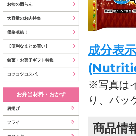
お盆の団らん
大容量のお肉特集
価格凍結！
成分表
【便利なまとめ買い】
銘菓・お菓子ギフト特集
(Nutrit
コツコツコスパ。
※写真は
お弁当材料・おかず
り、パッ
唐揚げ
フライ
商品情