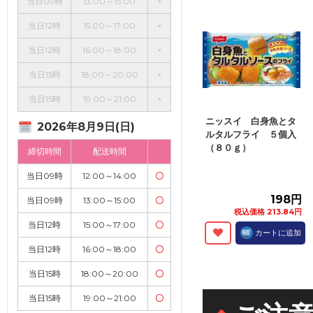
当日09時
13:00～15:00
×
当日12時
15:00～17:00
×
当日12時
16:00～18:00
×
当日15時
18:00～20:00
×
当日15時
19:00～21:00
×
ニッスイ 白身魚とタ
2026年8月9日(日)
ルタルフライ ５個入
（８０ｇ）
締切時間
配送時間
当日09時
12:00～14:00
〇
198円
当日09時
13:00～15:00
〇
税込価格 213.84円
当日12時
15:00～17:00
〇
カートに追加
当日12時
16:00～18:00
〇
当日15時
18:00～20:00
〇
当日15時
19:00～21:00
〇