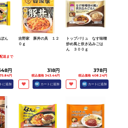
んぽん
吉野家 豚丼の具 １２
トップバリュ なす味噌
０ｇ
炒め風と炊き込みごは
ん ３００ｇ
火)配送まで
348円
318円
378円
75.84円
税込価格 343.44円
税込価格 408.24円
トに追加
カートに追加
カートに追加