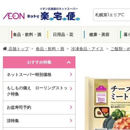
食品・飲料・酒
日用品・花
健康・美容
暮
店舗トップ
食品・飲料・酒
冷凍食品・アイス
ご飯類・
おすすめ特集
ネットスーパー特別価格
もしもの備え ローリングストッ
ク特集
お盆寿司予約
涼特集