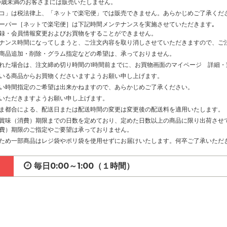
0歳未満のお客さまには販売いたしません。
コ」は税法律上、「ネットで楽宅便」では販売できません。あらかじめご了承くだ
ーパー［ネットで楽宅便］は下記時間メンテナンスを実施させていただきます｡
録・会員情報変更およびお買物をすることができません。
ナンス時間になってしまうと、ご注文内容を取り消しさせていただきますので、ご
商品追加・削除・グラム指定などの希望は、承っておりません。
れた場合は、注文締め切り時間の1時間前までに、お買物画面のマイページ 詳細
いる商品からお買物くださいますようお願い申し上げます。
い時間指定のご希望は出来かねますので、あらかじめご了承ください。
いただきますようお願い申し上げます。
ま都合による、配送日または配送時間の変更は変更後の配送料を適用いたします。
賞味（消費）期限までの日数を定めており、定めた日数以上の商品に限り出荷させ
費）期限のご指定やご要望は承っておりません。
ため一部商品はレジ袋やポリ袋を使用せずにお届けいたします。何卒ご了承いただ
毎日0:00～1:00（１時間）