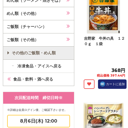
めん類（ラーメン・焼きそば）
めん類（その他）
ご飯類（チャーハン）
吉野家 牛丼の具 １２
ご飯類（その他）
０ｇ １袋
その他のご飯類・めん類
冷凍食品・アイスへ戻る
368円
税込価格 397.44円
食品・飲料・酒へ戻る
カートに追加
次回配送時間 締切日時※
※詳細は会員ログイン後、ご確認下さいませ。
8月6日(木) 12:00