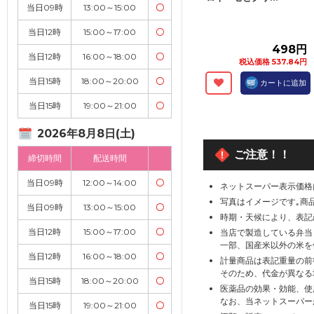
当日09時
13:00～15:00
〇
当日12時
15:00～17:00
〇
498円
当日12時
16:00～18:00
〇
税込価格 537.84円
当日15時
18:00～20:00
〇
カートに追加
当日15時
19:00～21:00
〇
2026年8月8日(土)
ご注意！！
締切時間
配送時間
当日09時
12:00～14:00
〇
ネットスーパー表示価格
写真はイメージです｡商
当日09時
13:00～15:00
〇
時期・天候により、表記
当日12時
15:00～17:00
〇
当店で製造している弁当
一部、国産米以外の米を
当日12時
16:00～18:00
〇
計量商品は表記重量の前
そのため、代金が異なる
当日15時
18:00～20:00
〇
医薬品の効果・効能、使
なお、当ネットスーパー
当日15時
19:00～21:00
〇