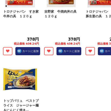
トロナジャパン すき家
吉野家 牛焼肉丼の具
トロナジャパン
牛丼の具 １２０ｇ
１２０ｇ
豚生姜の具 １
378円
378円
税込価格 408.24円
税込価格 408.24円
税込価格 3
カートに追加
カートに追加
カー
トップバリュ ベストプ
ライス ジャージャー麺
＆にんにく焼き...