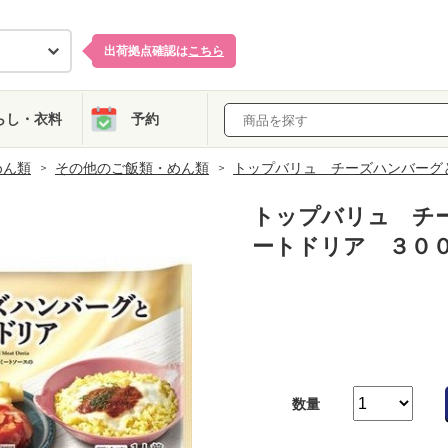
出荷拠点確認は
こちら
らし・衣料
予約
めん類
その他のご飯類・めん類
トップバリュ チーズハンバーグ
トップバリュ チ
ートドリア ３０
数量