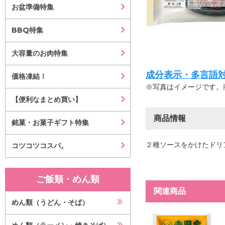
お盆準備特集
BBQ特集
大容量のお肉特集
成分表示・多言語対応等はこ
価格凍結！
※写真はイメージです。
【便利なまとめ買い】
商品情報
銘菓・お菓子ギフト特集
２種ソースをかけたドリ
コツコツコスパ。
ご飯類・めん類
関連商品
めん類（うどん・そば）