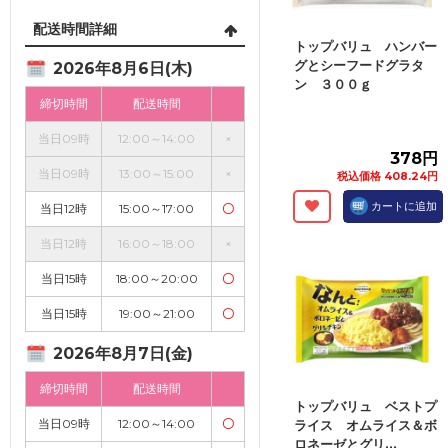
配送時間詳細
トップバリュ ハンバー
グとシーフードグラタ
2026年8月6日(木)
ン ３００ｇ
締切時間
配送時間
当日09時
12:00～14:00
×
378円
当日09時
13:00～15:00
×
税込価格 408.24円
カートに追加
当日12時
15:00～17:00
〇
当日12時
16:00～18:00
×
当日15時
18:00～20:00
〇
当日15時
19:00～21:00
〇
2026年8月7日(金)
締切時間
配送時間
トップバリュ ベストプ
当日09時
12:00～14:00
〇
ライス オムライス＆ボ
ロネーゼとグリ...