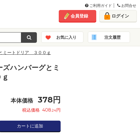
ご利用ガイド
お問合せ
会員登録
ログイン
お気に入り
注文履歴
とミートドリア ３００ｇ
ーズハンバーグとミ
０ｇ
378
円
本体価格
税込価格
408
円
.24
カートに追加