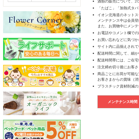
酒類の販売について、2
「たばこ」「加熱式タバ
イオン北海道のネットス
メンテナンス中は会員登
また、お買物中にメンテ
お電話やコメント欄での
お買い忘れなどに気づか
サイト内に品揃えされて
配送時間に関して、細か
配送時間帯には、ご在宅
注文締め切り後にお客さ
商品ごとに出荷が可能な
お客さまからの賞味（消
プラスチック資材削減の
メンテナンス時間