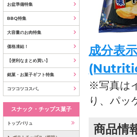
お盆準備特集
BBQ特集
大容量のお肉特集
成分表
価格凍結！
【便利なまとめ買い】
(Nutrit
銘菓・お菓子ギフト特集
※写真は
コツコツコスパ。
り、パッ
スナック・チップス菓子
トップバリュ
商品情