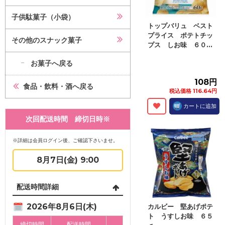
子供駄菓子（小袋）
トップバリュ ベスト
プライス ポテトチッ
その他のスナック菓子
プス しお味 ６０...
お菓子へ戻る
108円
食品・飲料・酒へ戻る
税込価格 116.64円
カートに追加
次回配送時間 締切日時※
※詳細は会員ログイン後、ご確認下さいませ。
8月7日(金) 9:00
配送時間詳細
2026年8月6日(木)
カルビー 堅あげポテ
ト うすしお味 ６５
締切時間
配送時間