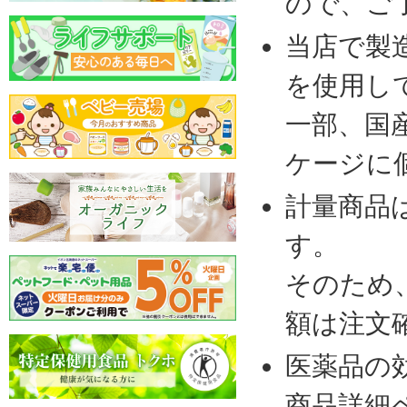
ので、ご
当店で製
を使用し
一部、国
ケージに
計量商品
す。
そのため
額は注文
医薬品の
商品詳細