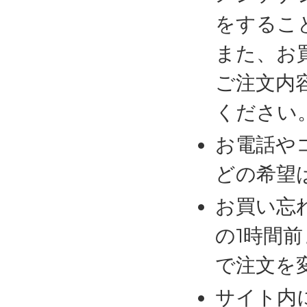
をするこ
また、お
ご注文内
ください
お電話や
どの希望
お買い忘
の1時間
で注文を
サイト内