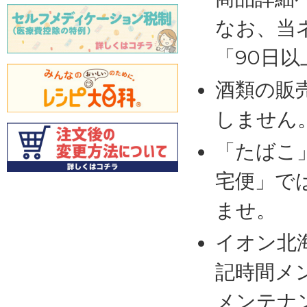
なお、当
「90日
酒類の販
しません
「たばこ
宅便」で
ませ。
イオン北
記時間メ
メンテナ