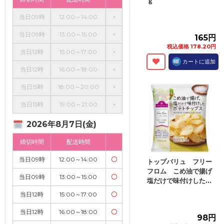
ｇ
当日09時
12:00～14:00
×
当日09時
13:00～15:00
×
165円
税込価格 178.20円
当日12時
15:00～17:00
×
カートに追加
当日12時
16:00～18:00
×
当日15時
18:00～20:00
×
当日15時
19:00～21:00
×
2026年8月7日(金)
締切時間
配送時間
当日09時
12:00～14:00
〇
トップバリュ フリー
フロム こめ油で揚げ
当日09時
13:00～15:00
〇
塩だけで味付けした...
当日12時
15:00～17:00
〇
当日12時
16:00～18:00
〇
98円