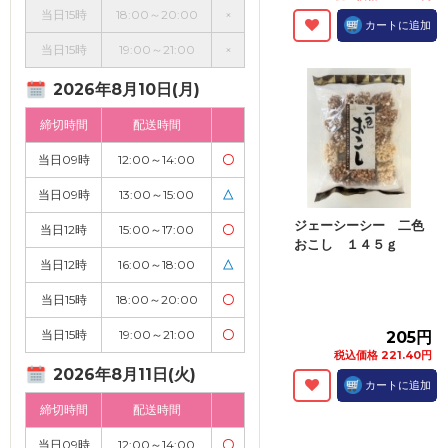
当日15時
18:00～20:00
×
カートに追加
当日15時
19:00～21:00
×
2026年8月10日(月)
締切時間
配送時間
当日09時
12:00～14:00
〇
当日09時
13:00～15:00
△
ジェーシーシー 二色
当日12時
15:00～17:00
〇
おこし １４５ｇ
当日12時
16:00～18:00
△
当日15時
18:00～20:00
〇
当日15時
19:00～21:00
〇
205円
税込価格 221.40円
2026年8月11日(火)
カートに追加
締切時間
配送時間
当日09時
12:00～14:00
〇