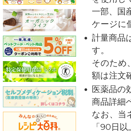
一部、国
ケージに
計量商品
す。
そのため
額は注文
医薬品の
商品詳細
なお、当
「90日