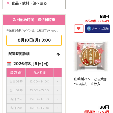
食品・飲料・酒へ戻る
58円
次回配送時間 締切日時※
税込価格 62.64円
カートに追加
※詳細は会員ログイン後、ご確認下さいませ。
8月10日(月) 9:00
配送時間詳細
2026年8月9日(日)
締切時間
配送時間
山崎製パン どら焼き
当日09時
12:00～14:00
×
つぶあん ２枚入
当日09時
13:00～15:00
×
当日12時
15:00～17:00
×
138円
当日12時
16:00～18:00
×
税込価格 149.04円