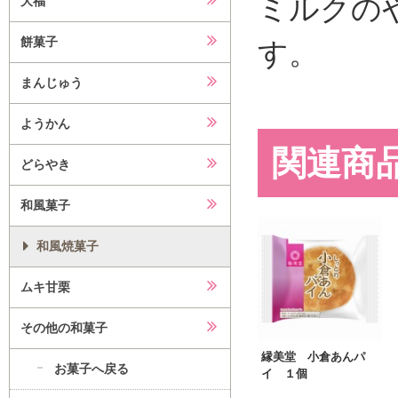
ミルクの
大福
餅菓子
す。
まんじゅう
ようかん
関連商
どらやき
和風菓子
和風焼菓子
ムキ甘栗
その他の和菓子
縁美堂 小倉あんパ
お菓子へ戻る
イ １個