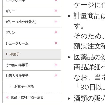
ロールケーキ
ケージに
ゼリー
計量商品
ゼリー（小分け袋入）
す。
プリン
そのため
シュークリーム
額は注文
洋菓子
医薬品の
その他の洋菓子
商品詳細
なお、当
お酒入り洋菓子
「90日
お菓子へ戻る
酒類の販
食品・飲料・酒へ戻る