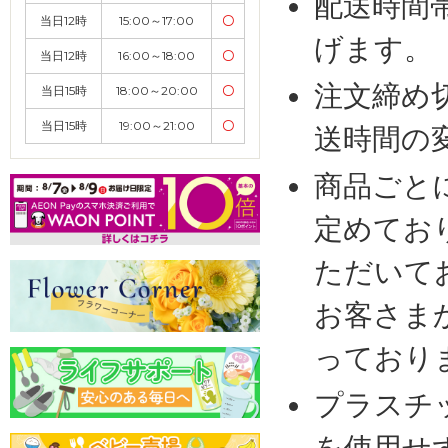
配送時間
当日12時
15:00～17:00
〇
げます。
当日12時
16:00～18:00
〇
注文締め
当日15時
18:00～20:00
〇
当日15時
19:00～21:00
〇
送時間の
商品ごと
定めてお
ただいて
お客さま
っており
プラスチ
を使用せ