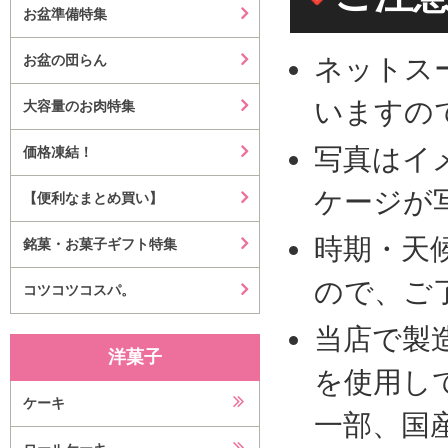
お盆準備特集
お盆の団らん
ネットス
いますの
大容量のお肉特集
写真はイ
価格凍結！
ケージが
【便利なまとめ買い】
時期・天
銘菓・お菓子ギフト特集
ので、ご
コツコツコスパ。
当店で製
洋菓子
を使用し
ケーキ
一部、国