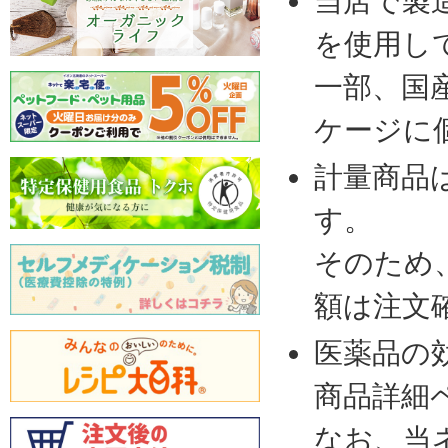
当店で製
を使用し
一部、国
ケージに
計量商品
す。
そのため
額は注文
医薬品の
商品詳細
なお、当