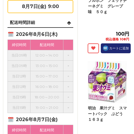
ブルボン フェットチ
8月7日(金) 9:00
ーネグミ グレープ
味 ５０ｇ
配送時間詳細
100円
2026年8月6日(木)
税込価格 108円
締切時間
配送時間
カートに追加
当日09時
12:00～14:00
×
当日09時
13:00～15:00
×
当日12時
15:00～17:00
×
当日12時
16:00～18:00
×
当日15時
18:00～20:00
×
当日15時
19:00～21:00
×
明治 果汁グミ スマ
ートパック ぶどう
2026年8月7日(金)
１６３ｇ
締切時間
配送時間