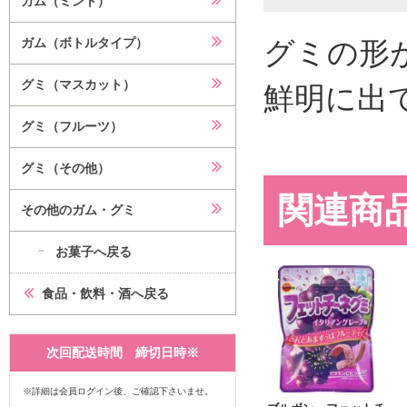
ガム（ミント）
グミの形
ガム（ボトルタイプ）
グミ（マスカット）
鮮明に出
グミ（フルーツ）
グミ（その他）
関連商
その他のガム・グミ
お菓子へ戻る
食品・飲料・酒へ戻る
次回配送時間 締切日時※
※詳細は会員ログイン後、ご確認下さいませ。