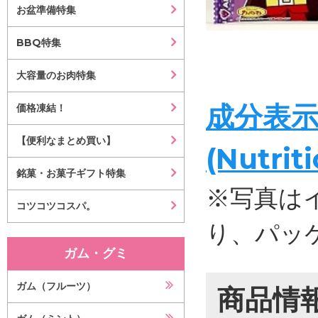
お盆準備特集
BBQ特集
大容量のお肉特集
成分表
価格凍結！
【便利なまとめ買い】
(Nutrit
銘菓・お菓子ギフト特集
※写真は
コツコツコスパ。
り、パッ
ガム・グミ
ガム（フルーツ）
商品情