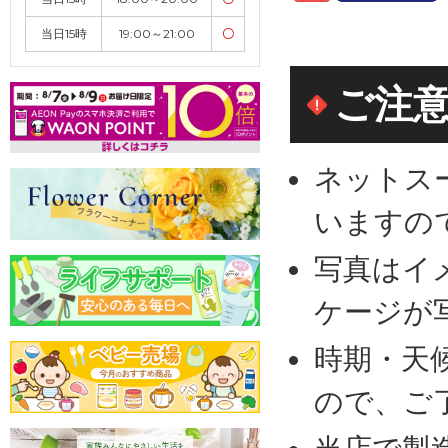
当日15時
19:00～21:00
〇
ご注
ネットス
いますの
写真はイ
ケージが
時期・天
ので、ご