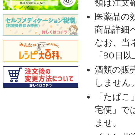
額は注文
医薬品の
商品詳細
なお、当
「90日
酒類の販
しません
「たばこ
宅便」で
ませ。