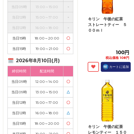
当日09時
13:00～15:00
×
当日12時
15:00～17:00
×
キリン 午後の紅茶
ストレートティー ５
当日12時
16:00～18:00
×
００ｍｌ
当日15時
18:00～20:00
〇
当日15時
19:00～21:00
〇
100円
税込価格 108円
2026年8月10日(月)
カートに追加
締切時間
配送時間
当日09時
12:00～14:00
〇
当日09時
13:00～15:00
△
当日12時
15:00～17:00
〇
当日12時
16:00～18:00
△
当日15時
18:00～20:00
〇
キリン 午後の紅茶
レモンティー １５０
当日15時
19:00～21:00
〇