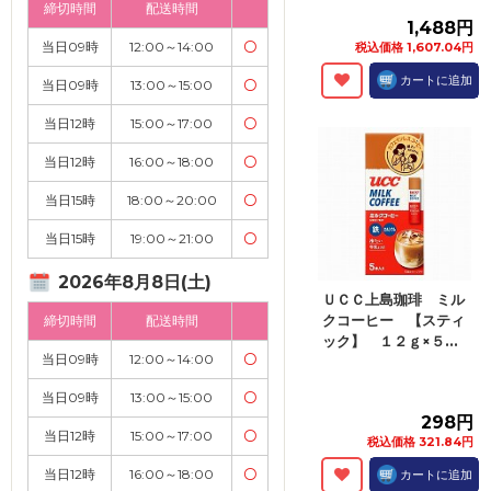
締切時間
配送時間
1,488円
当日09時
12:00～14:00
〇
税込価格 1,607.04円
カートに追加
当日09時
13:00～15:00
〇
当日12時
15:00～17:00
〇
当日12時
16:00～18:00
〇
当日15時
18:00～20:00
〇
当日15時
19:00～21:00
〇
2026年8月8日(土)
ＵＣＣ上島珈琲 ミル
クコーヒー 【スティ
締切時間
配送時間
ック】 １２ｇ×５...
当日09時
12:00～14:00
〇
当日09時
13:00～15:00
〇
298円
当日12時
15:00～17:00
〇
税込価格 321.84円
当日12時
16:00～18:00
〇
カートに追加