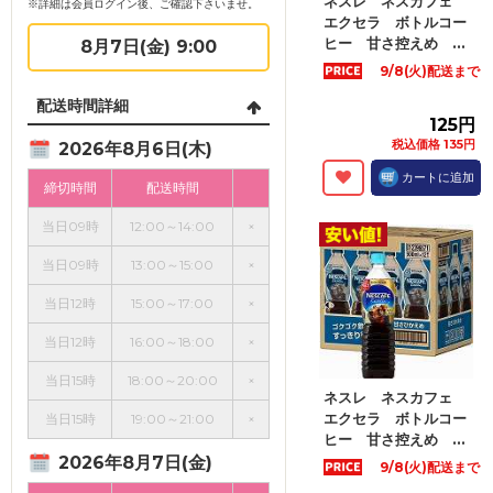
ネスレ ネスカフェ
※詳細は会員ログイン後、ご確認下さいませ。
エクセラ ボトルコー
ヒー 甘さ控えめ ...
8月7日(金) 9:00
9/8(火)配送まで
配送時間詳細
125円
税込価格 135円
2026年8月6日(木)
カートに追加
締切時間
配送時間
当日09時
12:00～14:00
×
当日09時
13:00～15:00
×
当日12時
15:00～17:00
×
当日12時
16:00～18:00
×
当日15時
18:00～20:00
×
ネスレ ネスカフェ
エクセラ ボトルコー
当日15時
19:00～21:00
×
ヒー 甘さ控えめ ...
2026年8月7日(金)
9/8(火)配送まで