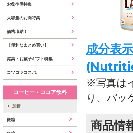
お盆準備特集
大容量のお肉特集
価格凍結！
成分表
【便利なまとめ買い】
銘菓・お菓子ギフト特集
(Nutrit
コツコツコスパ。
※写真は
コーヒー・ココア飲料
り、パッ
加糖
微糖
商品情