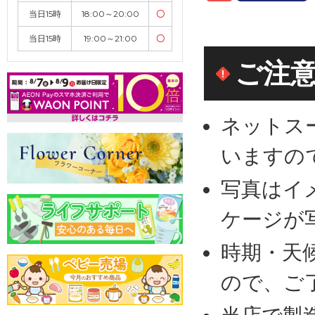
当日15時
18:00～20:00
〇
当日15時
19:00～21:00
〇
ご注
ネットス
いますの
写真はイ
ケージが
時期・天
ので、ご