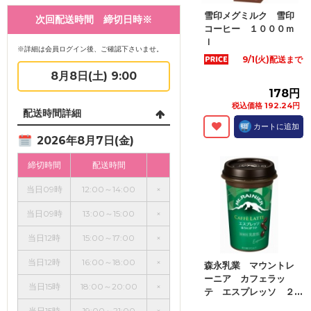
雪印メグミルク 雪印
次回配送時間 締切日時※
コーヒー １０００ｍ
ｌ
※詳細は会員ログイン後、ご確認下さいませ。
9/1(火)配送まで
8月8日(土) 9:00
178円
税込価格 192.24円
配送時間詳細
カートに追加
2026年8月7日(金)
締切時間
配送時間
当日09時
12:00～14:00
×
当日09時
13:00～15:00
×
当日12時
15:00～17:00
×
当日12時
16:00～18:00
×
森永乳業 マウントレ
ーニア カフェラッ
当日15時
18:00～20:00
×
テ エスプレッソ ２...
当日15時
19:00～21:00
×