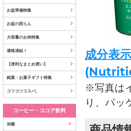
お盆準備特集
お盆の団らん
大容量のお肉特集
成分表
価格凍結！
【便利なまとめ買い】
(Nutrit
銘菓・お菓子ギフト特集
※写真は
コツコツコスパ。
り、パッ
コーヒー・ココア飲料
加糖
商品情