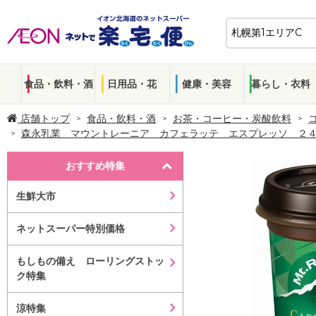
食品・飲料・酒
日用品・花
健康・美容
暮らし・衣料
店舗トップ
食品・飲料・酒
お茶・コーヒー・炭酸飲料
森永乳業 マウントレーニア カフェラッテ エスプレッソ ２
おすすめ特集
生鮮大市
ネットスーパー特別価格
もしもの備え ローリングストッ
ク特集
涼特集