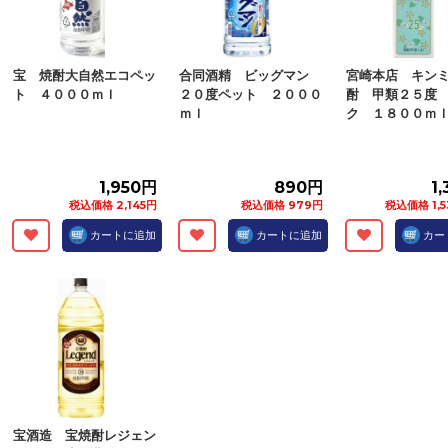
宝 焼酎大自然エコペッ
合同酒精 ビッグマン
宮崎本店 キン
ト ４０００ｍｌ
２０度ペット ２０００
酎 甲類２５度
ｍｌ
ク １８００ｍ
1,950円
890円
1
税込価格 2,145円
税込価格 979円
税込価格 1,5
カートに追加
カートに追加
カー
宝酒造 宝焼酎レジェン