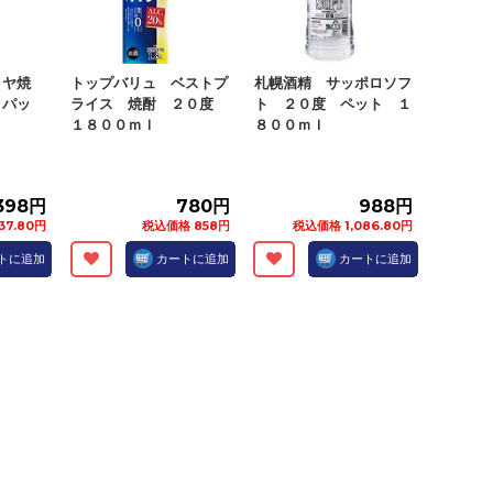
ミヤ焼
トップバリュ ベストプ
札幌酒精 サッポロソフ
 パッ
ライス 焼酎 ２０度
ト ２０度 ペット １
ｌ
１８００ｍｌ
８００ｍｌ
,398円
780円
988円
37.80円
税込価格 858円
税込価格 1,086.80円
トに追加
カートに追加
カートに追加