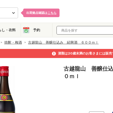
出荷拠点確認は
こちら
らし・衣料
予約
焼酎・梅酒
古越龍山 善醸仕込み 紹興酒 ６００ｍｌ
酒類は20歳未満のお客さまには販売
古越龍山 善醸仕
０ｍｌ