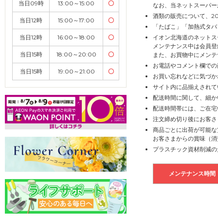
当日09時
13:00～15:00
〇
なお、当ネットスーパー
酒類の販売について、2
当日12時
15:00～17:00
〇
「たばこ」「加熱式タバ
イオン北海道のネットス
当日12時
16:00～18:00
〇
メンテナンス中は会員登
当日15時
18:00～20:00
〇
また、お買物中にメンテ
お電話やコメント欄での
当日15時
19:00～21:00
〇
お買い忘れなどに気づか
サイト内に品揃えされて
配送時間に関して、細か
配送時間帯には、ご在宅
注文締め切り後にお客さ
商品ごとに出荷が可能な
お客さまからの賞味（消
プラスチック資材削減の
メンテナンス時間