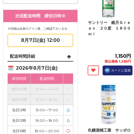
次回配送時間 締切日時※
サントリー 鏡月Ｇｒｅ
ｅｎ ２０度 １８００
※詳細は会員ログイン後、ご確認下さいませ。
ｍｌ
8月7日(金) 12:00
1,150円
配送時間詳細
税込価格 1,265円
2026年8月7日(金)
カートに追加
締切時間
配送時間
当日09時
12:00～14:00
×
当日09時
13:00～15:00
×
当日12時
15:00～17:00
△
当日12時
16:00～18:00
△
札幌酒精工業 サッポロ
当日15時
18:00～20:00
〇