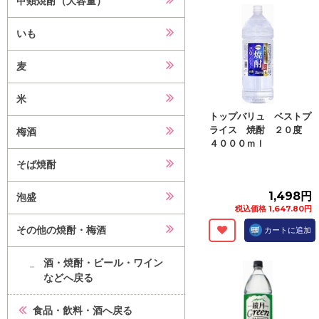
甲類焼酎（大容量）
いも
麦
米
トップバリュ ベストプ
ライス 焼酎 ２０度
梅酒
４０００ｍｌ
そば焼酎
1,498円
泡盛
税込価格 1,647.80円
その他の焼酎・梅酒
カートに追加
酒・焼酎・ビール・ワイン
などへ戻る
食品・飲料・酒へ戻る