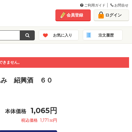
ご利用ガイド
お問合せ
会員登録
ログイン
お気に入り
注文履歴
できません。
込み 紹興酒 ６０
1,065
円
本体価格
税込価格
1,171
円
.50