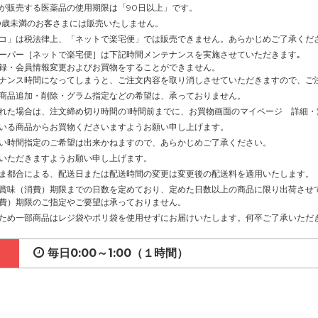
が販売する医薬品の使用期限は「90日以上」です。
0歳未満のお客さまには販売いたしません。
コ」は税法律上、「ネットで楽宅便」では販売できません。あらかじめご了承くだ
ーパー［ネットで楽宅便］は下記時間メンテナンスを実施させていただきます｡
録・会員情報変更およびお買物をすることができません。
ナンス時間になってしまうと、ご注文内容を取り消しさせていただきますので、ご
商品追加・削除・グラム指定などの希望は、承っておりません。
れた場合は、注文締め切り時間の1時間前までに、お買物画面のマイページ 詳細
いる商品からお買物くださいますようお願い申し上げます。
い時間指定のご希望は出来かねますので、あらかじめご了承ください。
いただきますようお願い申し上げます。
ま都合による、配送日または配送時間の変更は変更後の配送料を適用いたします。
賞味（消費）期限までの日数を定めており、定めた日数以上の商品に限り出荷させ
費）期限のご指定やご要望は承っておりません。
ため一部商品はレジ袋やポリ袋を使用せずにお届けいたします。何卒ご了承いただ
毎日0:00～1:00（１時間）