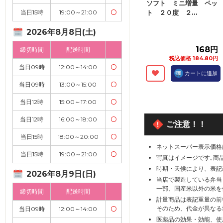
ソフト ミニ増量 ペッ
ト ２０度 ２...
当日15時
19:00～21:00
〇
2026年8月8日(土)
168円
締切時間
配送時間
税込価格 184.80円
当日09時
12:00～14:00
〇
カートに追加
当日09時
13:00～15:00
〇
当日12時
15:00～17:00
〇
当日12時
16:00～18:00
〇
ご注意！！
当日15時
18:00～20:00
〇
ネットスーパー表示価格
当日15時
19:00～21:00
〇
写真はイメージです｡商
時期・天候により、表記
2026年8月9日(日)
当店で製造している弁当
一部、国産米以外の米を
締切時間
配送時間
計量商品は表記重量の前
そのため、代金が異なる
当日09時
12:00～14:00
〇
医薬品の効果・効能、使