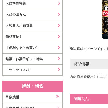
お盆準備特集
お盆の団らん
大容量のお肉特集
価格凍結！
【便利なまとめ買い】
※写真はイメージです。
銘菓・お菓子ギフト特集
商品情報
コツコツコスパ。
善醸原酒を使用し仕上げ
焼酎・梅酒
甲類焼酎
関連商品