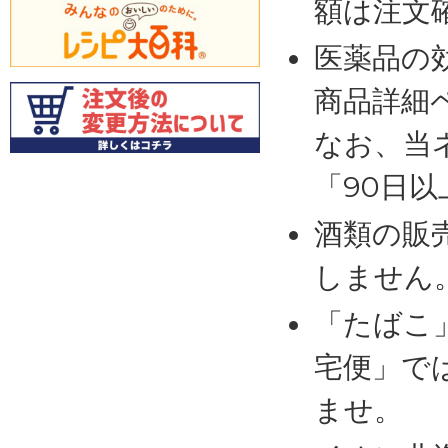
額は注文
医薬品の
商品詳細
なお、当
「90日
酒類の販
しません
「たばこ
宅便」で
ませ。