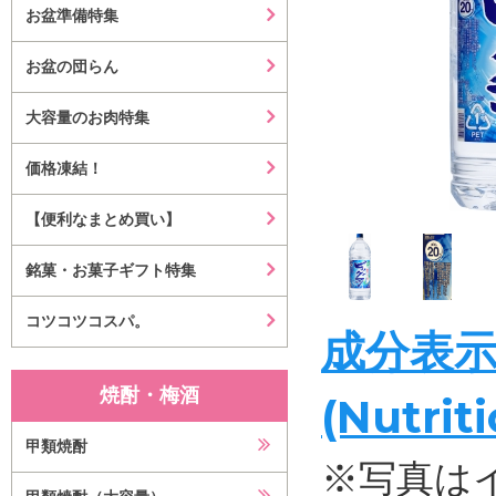
お盆準備特集
お盆の団らん
大容量のお肉特集
価格凍結！
【便利なまとめ買い】
銘菓・お菓子ギフト特集
コツコツコスパ。
成分表
焼酎・梅酒
(Nutrit
甲類焼酎
※写真は