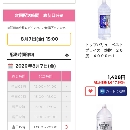
次回配送時間 締切日時※
※詳細は会員ログイン後、ご確認下さいませ。
8月7日(金) 15:00
トップバリュ ベスト
プライス 焼酎 ２０
配送時間詳細
度 ４０００ｍｌ
2026年8月7日(金)
締切時間
配送時間
1,498円
税込価格 1,647.80円
当日09時
12:00～14:00
×
カートに追加
当日09時
13:00～15:00
×
当日12時
15:00～17:00
×
当日12時
16:00～18:00
×
当日15時
18:00～20:00
〇