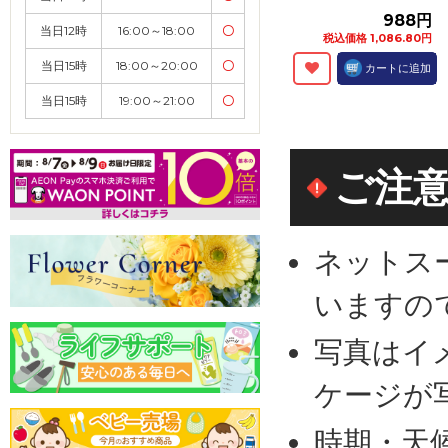
988円
当日12時
16:00～18:00
〇
税込価格 1,086.80円
当日15時
18:00～20:00
〇
カートに追加
当日15時
19:00～21:00
〇
ご注
ネットス
いますの
写真はイ
ケージが
時期・天