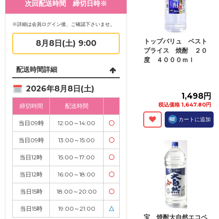
次回配送時間 締切日時※
※詳細は会員ログイン後、ご確認下さいませ。
トップバリュ ベスト
8月8日(土) 9:00
プライス 焼酎 ２０
度 ４０００ｍｌ
配送時間詳細
2026年8月8日(土)
1,498円
税込価格 1,647.80円
締切時間
配送時間
カートに追加
当日09時
12:00～14:00
〇
当日09時
13:00～15:00
〇
当日12時
15:00～17:00
〇
当日12時
16:00～18:00
〇
当日15時
18:00～20:00
〇
当日15時
19:00～21:00
△
宝 焼酎大自然エコペ