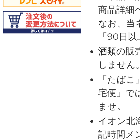
商品詳細
なお、当
「90日
酒類の販
しません
「たばこ
宅便」で
ませ。
イオン北
記時間メ