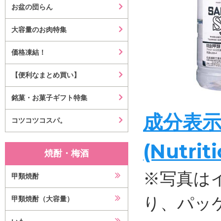
お盆の団らん
大容量のお肉特集
価格凍結！
【便利なまとめ買い】
銘菓・お菓子ギフト特集
成分表
コツコツコスパ。
(Nutrit
焼酎・梅酒
※写真は
甲類焼酎
り、パッ
甲類焼酎（大容量）