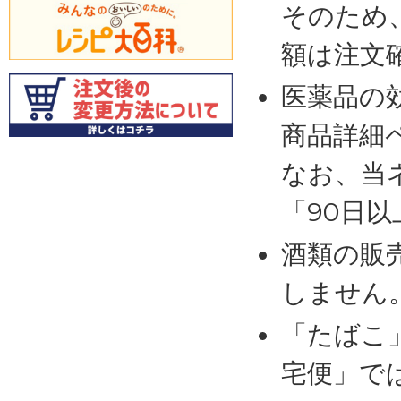
そのため
額は注文
医薬品の
商品詳細
なお、当
「90日
酒類の販
しません
「たばこ
宅便」で