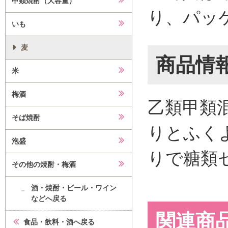
甲類焼酎（大容量）
り、パッ
いも
麦
商品情
米
梅酒
乙類甲類
そば焼酎
りとふく
泡盛
りで糖類
その他の焼酎・梅酒
酒・焼酎・ビール・ワイン
などへ戻る
関連商
食品・飲料・酒へ戻る