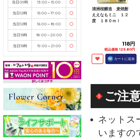
当日09時
13:00～15:00
〇
清洲桜醸造 麦焼酎
当日12時
15:00～17:00
〇
ええなもミニ １２
度 １８０ｍｌ
当日12時
16:00～18:00
〇
当日15時
18:00～20:00
〇
118円
当日15時
19:00～21:00
〇
税込価格 129.80円
カートに追加
ご注
ネットス
いますの