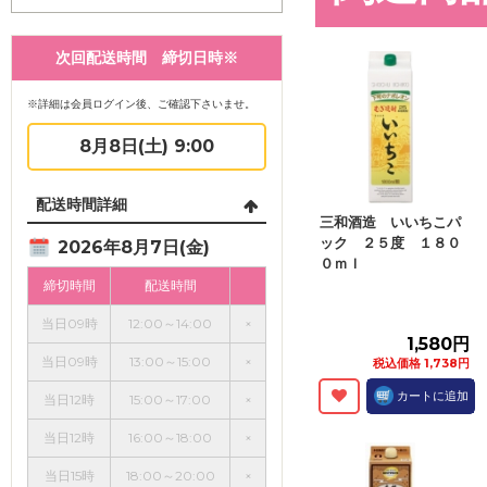
次回配送時間 締切日時※
※詳細は会員ログイン後、ご確認下さいませ。
8月8日(土) 9:00
配送時間詳細
三和酒造 いいちこパ
ック ２５度 １８０
2026年8月7日(金)
０ｍｌ
締切時間
配送時間
当日09時
12:00～14:00
×
1,580円
当日09時
13:00～15:00
×
税込価格 1,738円
カートに追加
当日12時
15:00～17:00
×
当日12時
16:00～18:00
×
当日15時
18:00～20:00
×