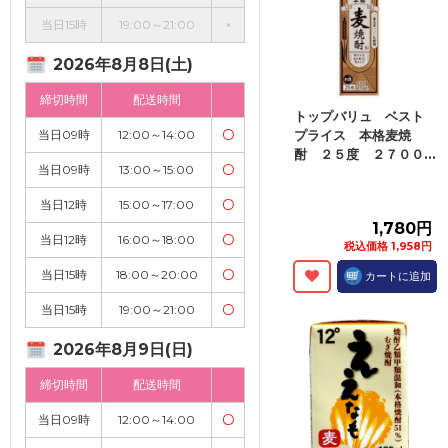
当日15時
19:00～21:00
×
2026年8月8日(土)
締切時間
配送時間
トップバリュ ベスト
当日09時
12:00～14:00
〇
プライス 本格麦焼
酎 ２５度 ２７００...
当日09時
13:00～15:00
〇
当日12時
15:00～17:00
〇
1,780円
当日12時
16:00～18:00
〇
税込価格 1,958円
当日15時
18:00～20:00
〇
カートに追加
当日15時
19:00～21:00
〇
2026年8月9日(日)
締切時間
配送時間
当日09時
12:00～14:00
〇