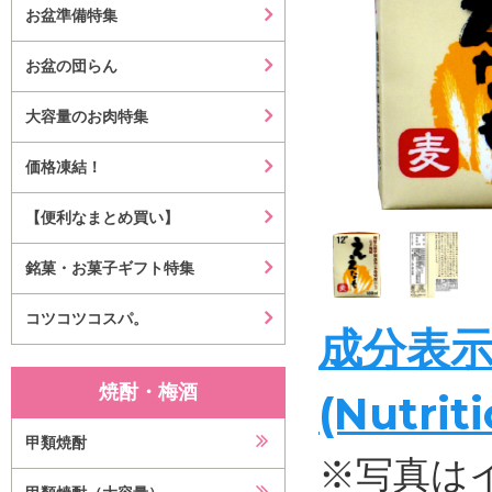
お盆準備特集
お盆の団らん
大容量のお肉特集
価格凍結！
【便利なまとめ買い】
銘菓・お菓子ギフト特集
コツコツコスパ。
成分表
焼酎・梅酒
(Nutrit
甲類焼酎
※写真は