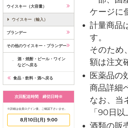
ウイスキー（大容量）
ケージに
ウイスキー（輸入）
計量商品
ブランデー
す。
その他のウイスキー・ブランデー
そのため
酒・焼酎・ビール・ワイン
額は注文
などへ戻る
医薬品の
食品・飲料・酒へ戻る
商品詳細
次回配送時間 締切日時※
なお、当
※詳細は会員ログイン後、ご確認下さいませ。
「90日
8月10日(月) 9:00
酒類の販