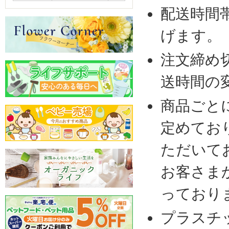
配送時間
げます。
注文締め
送時間の
商品ごと
定めてお
ただいて
お客さま
っており
プラスチ