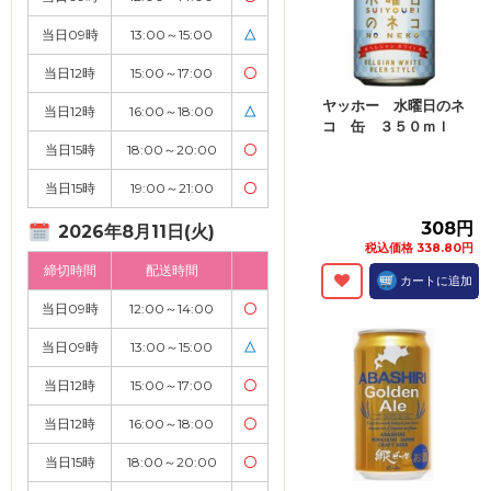
当日09時
13:00～15:00
△
当日12時
15:00～17:00
〇
ヤッホー 水曜日のネ
当日12時
16:00～18:00
△
コ 缶 ３５０ｍｌ
当日15時
18:00～20:00
〇
当日15時
19:00～21:00
〇
308円
2026年8月11日(火)
税込価格 338.80円
締切時間
配送時間
カートに追加
当日09時
12:00～14:00
〇
当日09時
13:00～15:00
△
当日12時
15:00～17:00
〇
当日12時
16:00～18:00
〇
当日15時
18:00～20:00
〇