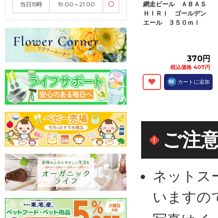
網走ビール ＡＢＡＳ
当日15時
19:00～21:00
〇
ＨＩＲＩ ゴールデン
エール ３５０ｍｌ
370円
税込価格 407円
カートに追加
ご注
ネットス
いますの