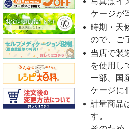
写真はイ
ケージが
時期・天
ので、ご
当店で製
を使用し
一部、国
ケージに
計量商品
す。
そのため